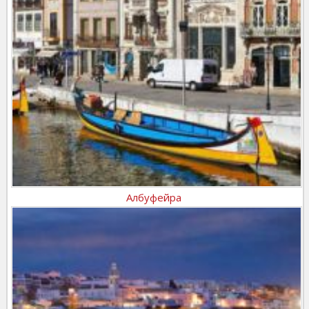
Албуфейра