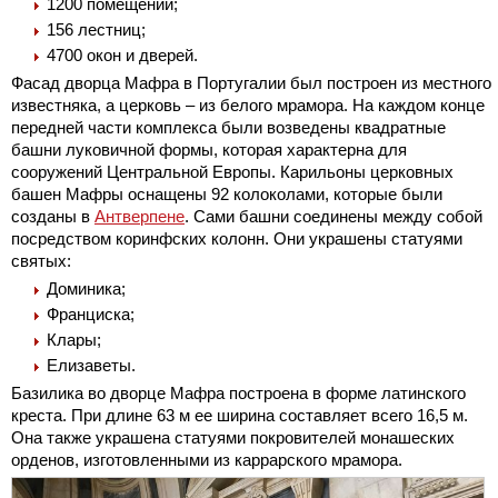
1200 помещений;
156 лестниц;
4700 окон и дверей.
Фасад дворца Мафра в Португалии был построен из местного
известняка, а церковь – из белого мрамора. На каждом конце
передней части комплекса были возведены квадратные
башни луковичной формы, которая характерна для
сооружений Центральной Европы. Карильоны церковных
башен Мафры оснащены 92 колоколами, которые были
созданы в
Антверпене
. Сами башни соединены между собой
посредством коринфских колонн. Они украшены статуями
святых:
Доминика;
Франциска;
Клары;
Елизаветы.
Базилика во дворце Мафра построена в форме латинского
креста. При длине 63 м ее ширина составляет всего 16,5 м.
Она также украшена статуями покровителей монашеских
орденов, изготовленными из каррарского мрамора.