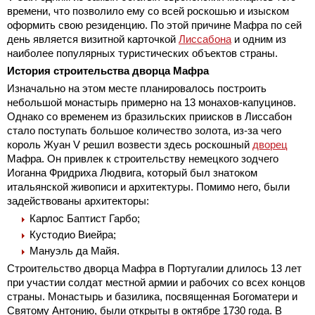
времени, что позволило ему со всей роскошью и изыском
оформить свою резиденцию. По этой причине Мафра по сей
день является визитной карточкой
Лиссабона
и одним из
наиболее популярных туристических объектов страны.
История строительства дворца Мафра
Изначально на этом месте планировалось построить
небольшой монастырь примерно на 13 монахов-капуцинов.
Однако со временем из бразильских приисков в Лиссабон
стало поступать большое количество золота, из-за чего
король Жуан V решил возвести здесь роскошный
дворец
Мафра. Он привлек к строительству немецкого зодчего
Иоганна Фридриха Людвига, который был знатоком
итальянской живописи и архитектуры. Помимо него, были
задействованы архитекторы:
Карлос Баптист Гарбо;
Кустодио Виейра;
Мануэль да Майя.
Строительство дворца Мафра в Португалии длилось 13 лет
при участии солдат местной армии и рабочих со всех концов
страны. Монастырь и базилика, посвященная Богоматери и
Святому Антонию, были открыты в октябре 1730 года. В