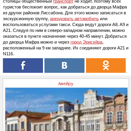
столицы общественный
транспорт
не ходит, поэтому всех
туристов беспокоит вопрос, как добраться до дворца Мафра
из других районов Лиссабона. Для этого можно записаться в
экскурсионную группу,
арендовать автомобиль
или
воспользоваться услугами такси. Сюда ведут дороги A8, A9 и
A21. Следуя по ним в северо-западном направлении, можно
оказаться в пункте назначения через 40-45 минут. Добраться
до дворца Мафра можно и через
город Эрисейра
,
расположенный на 9 км западнее. Их соединяют дороги A21 и
N116.
Авейру