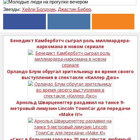
Звезды:
Хейли Болдуин
,
Джастин Бибер
.
Бенедикт Камбербэтч сыграл роль миллиардера-
наркомана в новом сериале
Орландо Блум обругал зрительницу во время своего
выступления в спектакле «Киллер Джо»
Арнольд Шварценеггер раздавил на танке 9-
метровый лимузин Lincoln TownCar для передачи
«Make it!»
«Секс в большом городе» 20 лет спустя: любимый