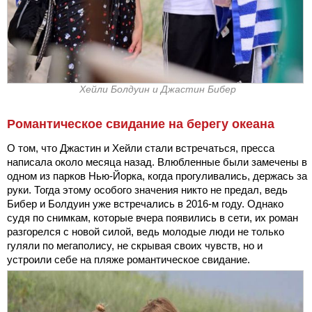
Хейли Болдуин и Джастин Бибер
Романтическое свидание на берегу океана
О том, что Джастин и Хейли стали встречаться, пресса
написала около месяца назад. Влюбленные были замечены в
одном из парков Нью-Йорка, когда прогуливались, держась за
руки. Тогда этому особого значения никто не предал, ведь
Бибер и Болдуин уже встречались в 2016-м году. Однако
судя по снимкам, которые вчера появились в сети, их роман
разгорелся с новой силой, ведь молодые люди не только
гуляли по мегаполису, не скрывая своих чувств, но и
устроили себе на пляже романтическое свидание.