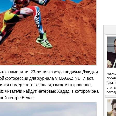
 что знаменитая 23-летняя звезда подиума Джиджи
нарк
проч
ой фотосессии для журнала V MAGAZINE. И вот,
Брита
ился номер этого глянца и, скажем откровенно,
стать
х читатели найдут интервью Хадид, в котором она
сегод
оей сестре Белле.