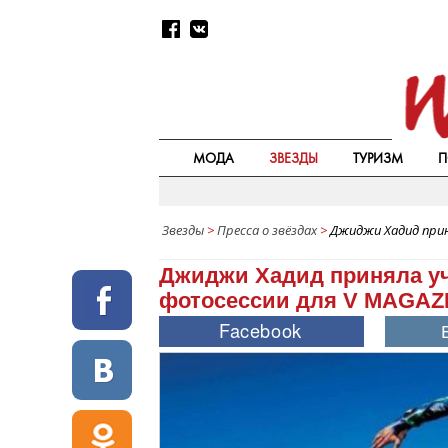
МОДА
ЗВЕЗДЫ
ТУРИЗМ
П
Звезды
>
Пресса о звёздах
>
Джиджи Хадид прин
Джиджи Хадид приняла уч
фотосессии для V MAGAZ