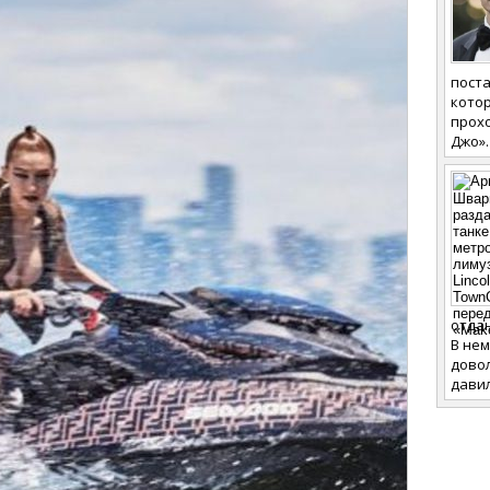
поста
котор
прох
Джо».
отдан
В не
дово
давил