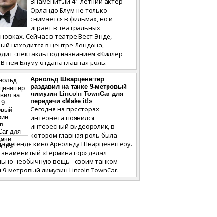
Знаменитый 41-летний актер
Орландо Блум не только
снимается в фильмах, но и
играет в театральных
новках. Сейчас в театре Вест-Энде,
ый находится в центре Лондона,
одит спектакль под названием «Киллер
 В нем Блуму отдана главная роль.
Арнольд Шварценеггер
раздавил на танке 9-метровый
лимузин Lincoln TownCar для
передачи «Make it!»
Сегодня на просторах
интернета появился
интересный видеоролик, в
котором главная роль была
а легенде кино Арнольду Шварценеггеру.
м знаменитый «Терминатор» делал
льно необычную вещь - своим танком
 9-метровый лимузин Lincoln TownCar.