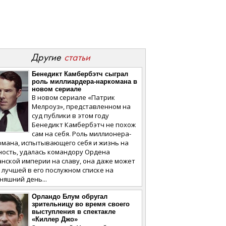
Другие
статьи
Бенедикт Камбербэтч сыграл
роль миллиардера-наркомана в
новом сериале
В новом сериале «Патрик
Мелроуз», представленном на
суд публики в этом году
Бенедикт Камбербэтч не похож
сам на себя. Роль миллионера-
омана, испытывающего себя и жизнь на
ность, удалась командору Ордена
нской империи на славу, она даже может
 лучшей в его послужном списке на
няшний день...
Орландо Блум обругал
зрительницу во время своего
выступления в спектакле
«Киллер Джо»