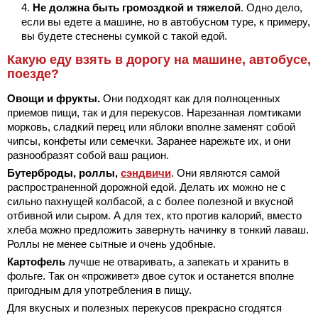
Не должна быть громоздкой и тяжелой
. Одно дело,
если вы едете а машине, но в автобусном туре, к примеру,
вы будете стеснены сумкой с такой едой.
Какую еду взять в дорогу на машине, автобусе,
поезде?
Овощи и фрукты.
Они подходят как для полноценных
приемов пищи, так и для перекусов. Нарезанная ломтиками
морковь, сладкий перец или яблоки вполне заменят собой
чипсы, конфеты или семечки. Заранее нарежьте их, и они
разнообразят собой ваш рацион.
Бутерброды, роллы,
сэндвичи
. Они являются самой
распространенной дорожной едой. Делать их можно не с
сильно пахнущей колбасой, а с более полезной и вкусной
отбивной или сыром. А для тех, кто против калорий, вместо
хлеба можно предложить завернуть начинку в тонкий лаваш.
Роллы не менее сытные и очень удобные.
Картофель
лучше не отваривать, а запекать и хранить в
фольге. Так он «проживет» двое суток и останется вполне
пригодным для употребления в пищу.
Для вкусных и полезных перекусов прекрасно сгодятся