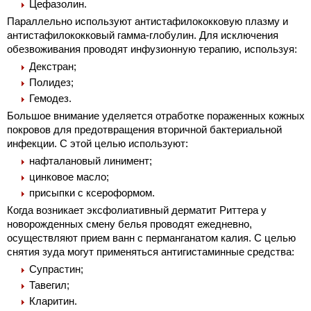
Цефазолин.
Параллельно используют антистафилококковую плазму и
антистафилококковый гамма-глобулин. Для исключения
обезвоживания проводят инфузионную терапию, используя:
Декстран;
Полидез;
Гемодез.
Большое внимание уделяется отработке пораженных кожных
покровов для предотвращения вторичной бактериальной
инфекции. С этой целью используют:
нафталановый линимент;
цинковое масло;
присыпки с ксероформом.
Когда возникает эксфолиативный дерматит Риттера у
новорожденных смену белья проводят ежедневно,
осуществляют прием ванн с перманганатом калия. С целью
снятия зуда могут применяться антигистаминные средства:
Супрастин;
Тавегил;
Кларитин.