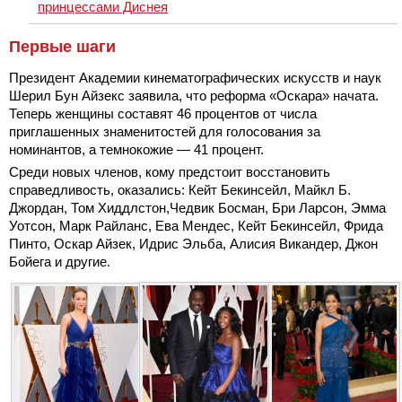
принцессами Диснея
Первые шаги
Президент Академии кинематографических искусств и наук
Шерил Бун Айзекс заявила, что реформа «Оскара» начата.
Теперь женщины составят 46 процентов от числа
приглашенных знаменитостей для голосования за
номинантов, а темнокожие — 41 процент.
Среди новых членов, кому предстоит восстановить
справедливость, оказались: Кейт Бекинсейл, Майкл Б.
Джордан, Том Хиддлстон,Чедвик Босман, Бри Ларсон, Эмма
Уотсон, Марк Райланс, Ева Мендес, Кейт Бекинсейл, Фрида
Пинто, Оскар Айзек, Идрис Эльба, Алисия Викандер, Джон
Бойега и другие.