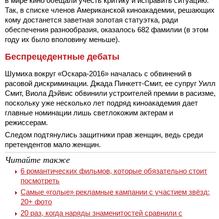
в мире кино обещали учесть критику и исправить ситуацию.
Так, в списке членов Американской киноакадемии, решающих
кому достанется заветная золотая статуэтка, ради
обеспечения разнообразия, оказалось 682 фамилии (в этом
году их было вполовину меньше).
Беспрецедентные дебаты
Шумиха вокруг «Оскара-2016» началась с обвинений в
расовой дискриминации. Джада Пинкетт-Смит, ее супруг Уилл
Смит, Виола Дэйвис обвинили устроителей премии в расизме,
поскольку уже несколько лет подряд киноакадемия дает
главные номинации лишь светлокожим актерам и
режиссерам.
Следом подтянулись защитники прав женщин, ведь среди
претендентов мало женщин.
Читайте также
6 романтических фильмов, которые обязательно стоит
посмотреть
Самые «голые» рекламные кампании с участием звёзд:
20+ фото
20 раз, когда наряды знаменитостей сравнили с