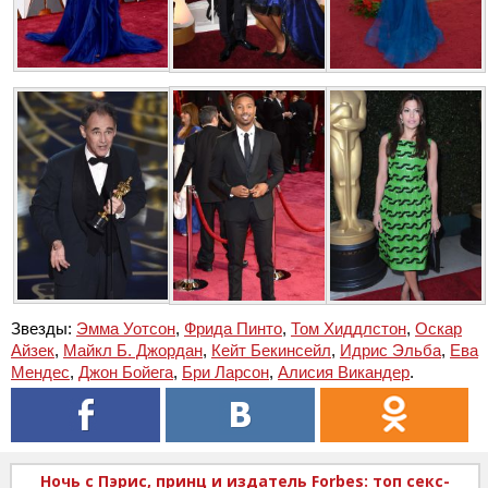
Звезды:
Эмма Уотсон
,
Фрида Пинто
,
Том Хиддлстон
,
Оскар
Айзек
,
Майкл Б. Джордан
,
Кейт Бекинсейл
,
Идрис Эльба
,
Ева
Мендес
,
Джон Бойега
,
Бри Ларсон
,
Алисия Викандер
.
Ночь с Пэрис, принц и издатель Forbes: топ секс-