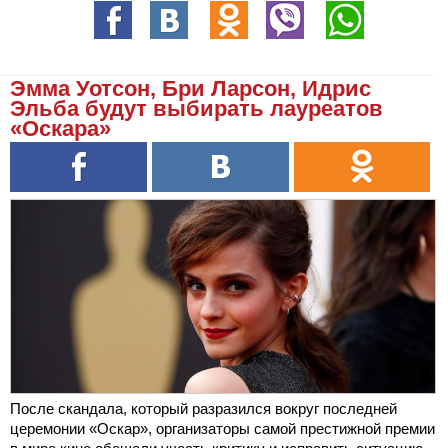
Эмма Уотсон, Бри Ларсон, Идрис
Эльба будут выбирать лауреатов
«Оскара»
После скандала, который разразился вокруг последней
церемонии «Оскар», организаторы самой престижной премии