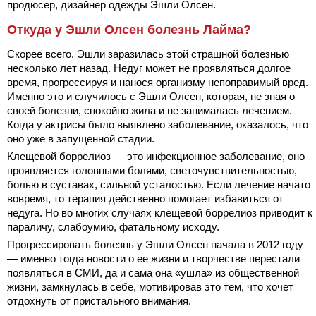
продюсер, дизайнер одежды Эшли Олсен.
Откуда у Эшли Олсен
болезнь Лайма
?
Скорее всего, Эшли заразилась этой страшной болезнью
несколько лет назад. Недуг может не проявляться долгое
время, прогрессируя и нанося организму непоправимый вред.
Именно это и случилось с Эшли Олсен, которая, не зная о
своей болезни, спокойно жила и не занималась лечением.
Когда у актрисы было выявлено заболевание, оказалось, что
оно уже в запущенной стадии.
Клещевой боррелиоз — это инфекционное заболевание, оно
проявляется головными болями, светочувствительностью,
болью в суставах, сильной усталостью. Если лечение начато
вовремя, то терапия действенно помогает избавиться от
недуга. Но во многих случаях клещевой боррелиоз приводит к
параличу, слабоумию, фатальному исходу.
Прогрессировать болезнь у Эшли Олсен начала в 2012 году
— именно тогда новости о ее жизни и творчестве перестали
появляться в СМИ, да и сама она «ушла» из общественной
жизни, замкнулась в себе, мотивировав это тем, что хочет
отдохнуть от пристального внимания.