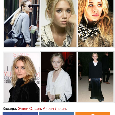
Звезды:
Эшли Олсен
,
Аврил Лавин
.