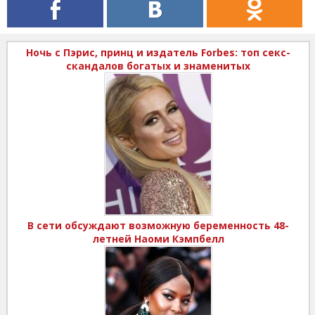
Ночь с Пэрис, принц и издатель Forbes: топ секс-
скандалов богатых и знаменитых
В сети обсуждают возможную беременность 48-
летней Наоми Кэмпбелл