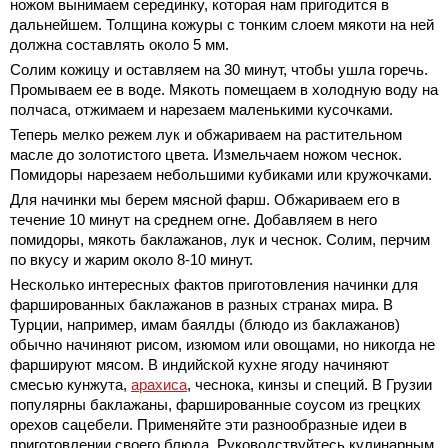
ножом вынимаем серединку, которая нам пригодится в
дальнейшем. Толщина кожуры с тонким слоем мякоти на ней
должна составлять около 5 мм.
Солим кожицу и оставляем на 30 минут, чтобы ушла горечь.
Промываем ее в воде. Мякоть помещаем в холодную воду на
полчаса, отжимаем и нарезаем маленькими кусочками.
Теперь мелко режем лук и обжариваем на растительном
масле до золотистого цвета. Измельчаем ножом чеснок.
Помидоры нарезаем небольшими кубиками или кружочками.
Для начинки мы берем мясной фарш. Обжариваем его в
течение 10 минут на среднем огне. Добавляем в него
помидоры, мякоть баклажанов, лук и чеснок. Солим, перчим
по вкусу и жарим около 8-10 минут.
Несколько интересных фактов приготовления начинки для
фаршированных баклажанов в разных странах мира. В
Турции, например, имам баялды (блюдо из баклажанов)
обычно начиняют рисом, изюмом или овощами, но никогда не
фаршируют мясом. В индийской кухне ягоду начиняют
смесью кунжута,
арахиса
, чеснока, кинзы и специй. В Грузии
популярны баклажаны, фаршированные соусом из грецких
орехов сацебели. Применяйте эти разнообразные идеи в
приготовлении своего блюда. Руководствуйтесь кулинарным