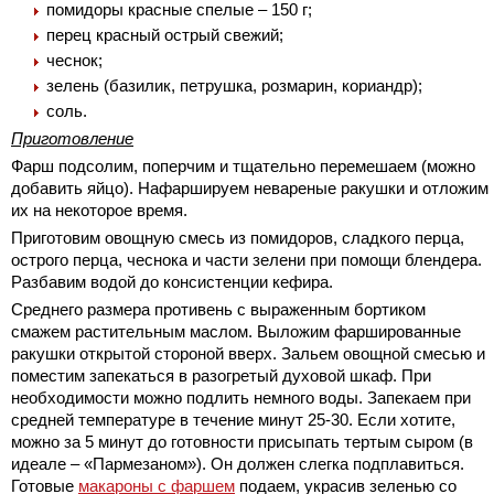
помидоры красные спелые – 150 г;
перец красный острый свежий;
чеснок;
зелень (базилик, петрушка, розмарин, кориандр);
соль.
Приготовление
Фарш подсолим, поперчим и тщательно перемешаем (можно
добавить яйцо). Нафаршируем невареные ракушки и отложим
их на некоторое время.
Приготовим овощную смесь из помидоров, сладкого перца,
острого перца, чеснока и части зелени при помощи блендера.
Разбавим водой до консистенции кефира.
Среднего размера противень с выраженным бортиком
смажем растительным маслом. Выложим фаршированные
ракушки открытой стороной вверх. Зальем овощной смесью и
поместим запекаться в разогретый духовой шкаф. При
необходимости можно подлить немного воды. Запекаем при
средней температуре в течение минут 25-30. Если хотите,
можно за 5 минут до готовности присыпать тертым сыром (в
идеале – «Пармезаном»). Он должен слегка подплавиться.
Готовые
макароны с фаршем
подаем, украсив зеленью со