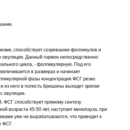
вание.
низме, способствует созреванию фолликулов и
су овуляции. Данный гормон непосредственно
ального цикла, - фолликулярную. Под его
величивается в размерах и начинает
олликулярной фазы концентрация ФСГ резко
 и из него в полость брюшины выходит зрелая
сс овуляции.
й, ФСГ способствует прямому синтезу
й возраста 45-50 лет, наступает менопауза, при
никами уже не вырабатываются, что приводит к
е ФСГ.