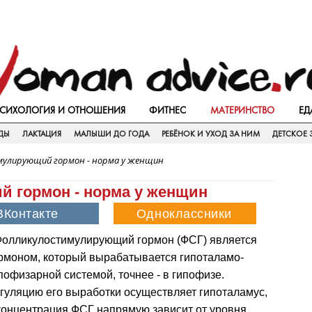
СИХОЛОГИЯ И ОТНОШЕНИЯ
ФИТНЕС
МАТЕРИНСТВО
ЕД
ДЫ
ЛАКТАЦИЯ
МАЛЫШИ ДО ГОДА
РЕБЁНОК И УХОД ЗА НИМ
ДЕТСКОЕ 
улирующий гормон - норма у женщин
 гормон - норма у женщин
олликулостимулирующий гормон (ФСГ) является
рмоном, который вырабатывается гипоталамо-
пофизарной системой, точнее - в гипофизе.
гуляцию его выработки осуществляет гипоталамус,
концентрация ФСГ напрямую зависит от уровня