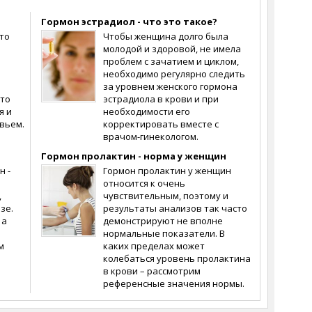
Гормон эстрадиол - что это такое?
то
Чтобы женщина долго была
молодой и здоровой, не имела
проблем с зачатием и циклом,
необходимо регулярно следить
за уровнем женского гормона
это
эстрадиола в крови и при
я и
необходимости его
вьем.
корректировать вместе с
врачом-гинекологом.
Гормон пролактин - норма у женщин
н -
Гормон пролактин у женщин
относится к очень
,
чувствительным, поэтому и
зе.
результаты анализов так часто
 а
демонстрируют не вполне
нормальные показатели. В
м
каких пределах может
колебаться уровень пролактина
в крови – рассмотрим
референсные значения нормы.