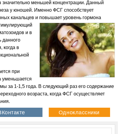
 в значительно меньшей концентрации. Данный
неза у юношей. Именно ФСГ способствует
ных канальцев и повышает уровень гормона
стимулирующий
матозоидов и в
ь данного
, когда в
нкциональной
ется при
а уменьшается
ормы за 1-1,5 года. В следующий раз его содержание
ереходного возраста, когда ФСГ осуществляет
ния.