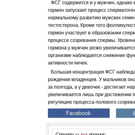
ФСГ содержится и у мужчин, однако
гормон запускает процесс сперматоге
нормальному развитию мужских семен
тестостерона.
Кроме того фолликуло
гормон участвует в образовании спер
процессе созревания спермы. Уровен
гормона у мужчин резко увеличивается
организме наблюдается снижение фу
активности яичек.
Большая концентрация ФСГ наблюда
рождении младенцев. У мальчиков он
за полгода, а у девочек - достигает н
увеличивается лишь при достижении п
регуляцию процесса полового созрева
Статьи
по
теме: