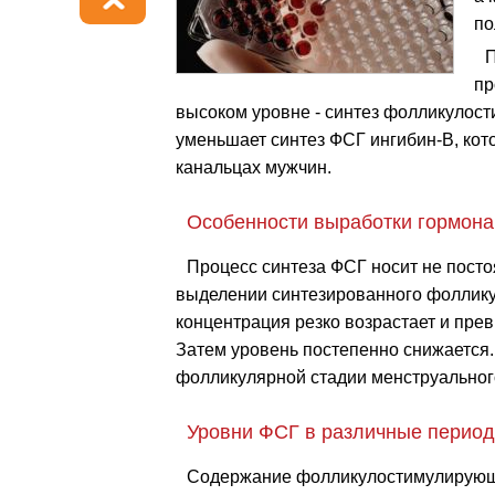
по
П
пр
высоком уровне - синтез фолликулос
уменьшает синтез ФСГ ингибин-В, кот
канальцах мужчин.
Особенности выработки гормона
Процесс синтеза ФСГ носит не посто
выделении синтезированного фоллику
концентрация резко возрастает и прев
Затем уровень постепенно снижается
фолликулярной стадии менструальног
Уровни ФСГ в различные перио
Содержание фолликулостимулирующе