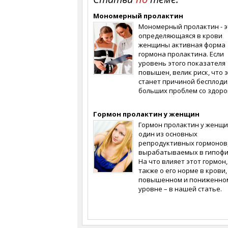
Мономерный пролактин
Мономерный пролактин - э
определяющаяся в крови
женщины активная форма
гормона пролактина. Если
уровень этого показателя
повышен, велик риск, что 
станет причиной бесплоди
больших проблем со здоро
Гормон пролактин у женщин
Гормон пролактин у женщи
один из основных
репродуктивных гормонов
вырабатываемых в гипофи
На что влияет этот гормон,
также о его норме в крови,
повышенном и пониженно
уровне – в нашей статье.