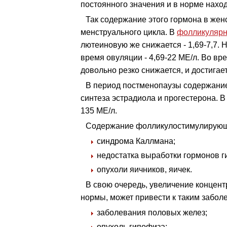
постоянного значения и в норме наход
Так содержание этого гормона в женс
менструального цикла. В
фолликулярн
лютеиновую же снижается - 1,69-7,7.
время овуляции - 4,69-22 МЕ/л. Во в
довольно резко снижается, и достигает
В период постменопаузы содержание
синтеза эстрадиола и прогестерона. 
135 МЕ/л.
Содержание фолликулостимулирующе
синдрома Каллмана;
недостатка выработки гормонов 
опухоли яичников, яичек.
В свою очередь, увеличение конце
нормы, может привести к таким заболе
заболевания половых желез;
опухоль гипофиза;