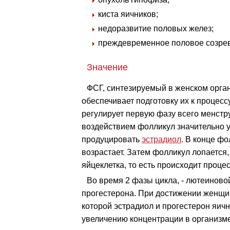
киста яичников;
недоразвитие половых желез;
преждевременное половое созре
Значение
ФСГ, синтезируемый в женском орга
обеспечивает подготовку их к процес
регулирует первую фазу всего менстру
воздействием фолликул значительно у
продуцировать
эстрадиол
. В конце ф
возрастает. Затем фолликул лопается,
яйцеклетка, то есть происходит проце
Во время 2 фазы цикла, - лютеиново
прогестерона. При достижении женщино
которой эстрадиол и прогестерон яич
увеличению концентрации в организм