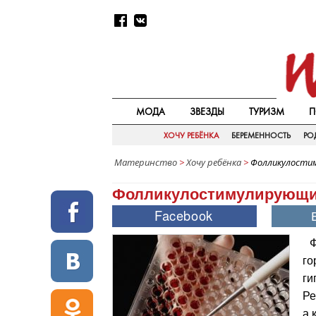
МОДА
ЗВЕЗДЫ
ТУРИЗМ
П
ХОЧУ РЕБЁНКА
БЕРЕМЕННОСТЬ
РО
Материнство
>
Хочу ребёнка
>
Фолликулостим
Фолликулостимулирующий
Ф
го
ги
Ре
а 