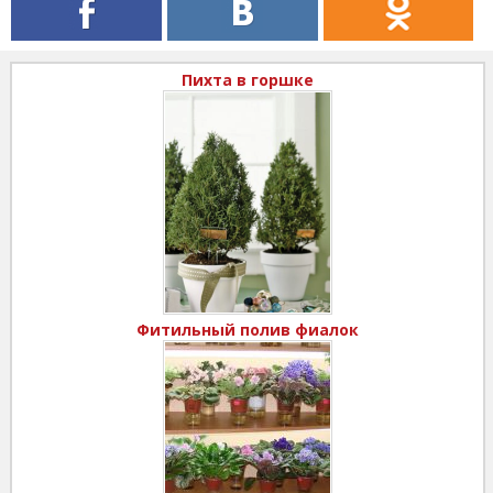
Пихта в горшке
Фитильный полив фиалок