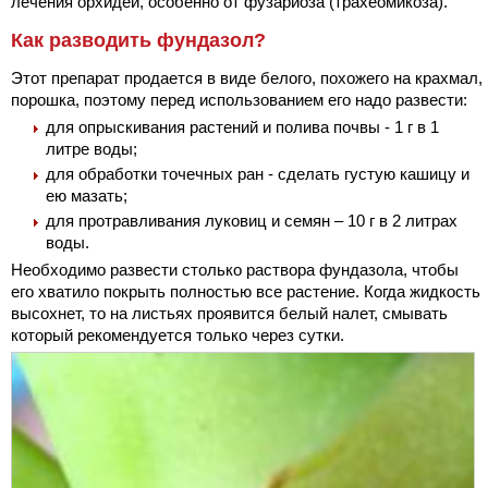
лечения орхидей, особенно от фузариоза (трахеомикоза).
Как разводить фундазол?
Этот препарат продается в виде белого, похожего на крахмал,
порошка, поэтому перед использованием его надо развести:
для опрыскивания растений и полива почвы - 1 г в 1
литре воды;
для обработки точечных ран - сделать густую кашицу и
ею мазать;
для протравливания луковиц и семян – 10 г в 2 литрах
воды.
Необходимо развести столько раствора фундазола, чтобы
его хватило покрыть полностью все растение. Когда жидкость
высохнет, то на листьях проявится белый налет, смывать
который рекомендуется только через сутки.