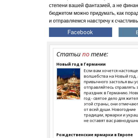
степени вашей фантазией, а не фина
бюджетом можно придумать, как порад
и отправляемся навстречу к счастлив
Статьи
по
теме:
Новый год в Германии
Если вам хочется настояще
волшебства на Новый год, 
привычного застолья вы ус
отправляйтесь справлять 
праздник в Германию. Но
год - святое дело для жите
этой страны, они отмечают
от всей души. Новогодние
традиции, ярмарки и укра
не оставят вас равнодушн
Рождественские ярмарки в Европе