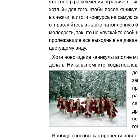
что спектр развлечений ограничен – и
хотя бы для того, чтобы после каникул
в снежки, а итоги конкурса на самую
отправляйтесь в жарко натопленную бан
молодости, так что не упускайте свой
пролежавшие все выходные на диване
цветущему виду.
Хотя новогодние каникулы вполне мож
делать. Ну-ка вспомните, когда посл
де
за
пр
ра
се
др
не
го
Вообще способы как провести новог