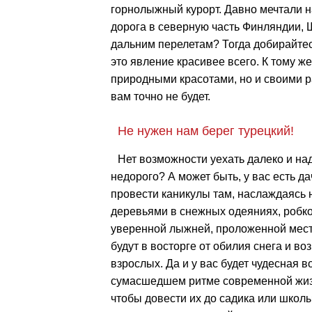
горнолыжный курорт. Давно мечтали 
дорога в северную часть Финляндии, Ш
дальним перелетам? Тогда добирайтесь
это явление красивее всего. К тому ж
природными красотами, но и своими р
вам точно не будет.
Не нужен нам берег турецкий!
Нет возможности уехать далеко и над
недорого? А может быть, у вас есть д
провести каникулы там, наслаждаясь 
деревьями в снежных одеяниях, робко
уверенной лыжней, проложенной местн
будут в восторге от обилия снега и в
взрослых. Да и у вас будет чудесная 
сумасшедшем ритме современной жизни
чтобы довести их до садика или школы