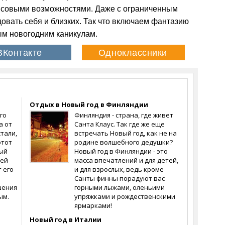
нсовыми возможностями. Даже с ограниченным
овать себя и близких. Так что включаем фантазию
ым новогодним каникулам.
Отдых в Новый год в Финляндии
го
Финляндия - страна, где живет
а от
Санта Клаус. Так где же еще
тали,
встречать Новый год, как не на
этот
родине волшебного дедушки?
вый
Новый год в Финляндии - это
лей
масса впечатлений и для детей,
 его
и для взрослых, ведь кроме
Санты финны порадуют вас
шения
горными лыжами, оленьими
ым.
упряжками и рождественскими
ярмарками!
Новый год в Италии