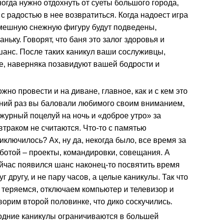
ногда нужно отдохнуть от суеты большого города,
 с радостью в нее возвратиться. Когда надоест игра
 смешную снежную фигуру будут подведены,
ьку. Говорят, что баня это залог здоровья и
 шанс. После таких каникул ваши сослуживцы,
, наверняка позавидуют вашей бодрости и
но провести и на диване, главное, как и с кем это
едний раз вы баловали любимого своим вниманием,
журный
поцелуй на ночь и «доброе утро» за
втраком не считаются. Что-то с памятью
иключилось? Ах, ну да, некогда было, все время за
ботой – проекты, командировки, совещания. А
йчас появился шанс наконец-то посвятить время
уг другу, и не пару часов, а целые каникулы. Так что
 теряемся, отключаем компьютер и телевизор и
ворим второй половинке, что дико соскучились.
одние каникулы ограничиваются в большей