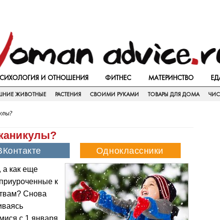
СИХОЛОГИЯ И ОТНОШЕНИЯ
ФИТНЕС
МАТЕРИНСТВО
ЕД
НИЕ ЖИВОТНЫЕ
РАСТЕНИЯ
СВОИМИ РУКАМИ
ТОВАРЫ ДЛЯ ДОМА
ЧИС
улы?
 каникулы?
 а как еще
приуроченные к
ствам? Снова
иваясь
ися с 1 января