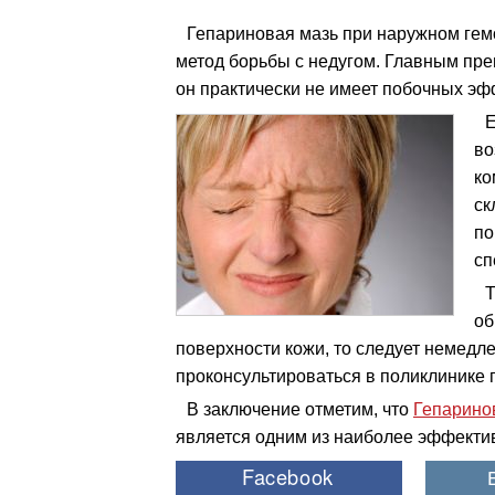
Гепариновая мазь при наружном ге
метод борьбы с недугом. Главным пре
он практически не имеет побочных эф
Е
во
ко
ск
по
сп
Т
об
поверхности кожи, то следует немедле
проконсультироваться в поликлинике 
В заключение отметим, что
Гепарино
является одним из наиболее эффекти