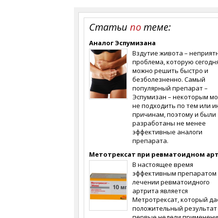
Статьи
по
теме:
Аналог Эспумизана
Вздутие живота – неприят
проблема, которую сегодн
можно решить быстро и
безболезненно. Самый
популярный препарат –
Эспумизан – некоторым м
не подходить по тем или 
причинам, поэтому и были
разработаны не менее
эффективные аналоги
препарата.
Метотрексат при ревматоидном ар
В настоящее время
эффективным препаратом
лечении ревматоидного
артрита является
Метротрексат, который да
положительный результат 
первые недели применени