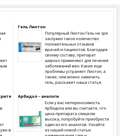
Гель Лиотон
ная
Популярный Лиотон Гель не зря
я
заслужил такое количество
положительных отзывов
врачей и пациентов. Благодаря
своему составу, препарат
ожет
широко применяют для лечения
иным
заболеваний вен. Какие еще
проблемы устраняет Лиотон, а
также, чем можно заменить
гель, расскажет наша статья.
трите
Арбидол – аналоги
Если у вас непереносимость
 в
Арбидола или вы считаете, что
цена препарата слишком
высока, попробуйте приобрести
ет
один из его аналогов. Узнайте
уже в
из нашей новой статьи
я.
наименования самых