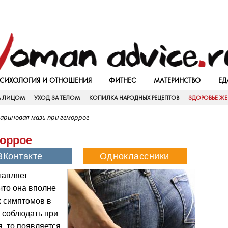
СИХОЛОГИЯ И ОТНОШЕНИЯ
ФИТНЕС
МАТЕРИНСТВО
ЕД
А ЛИЦОМ
УХОД ЗА ТЕЛОМ
КОПИЛКА НАРОДНЫХ РЕЦЕПТОВ
ЗДОРОВЬЕ Ж
париновая мазь при геморрое
моррое
тавляет
что она вполне
х симптомов в
и соблюдать при
, то появляется