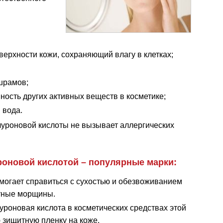
верхности кожи, сохраняющий влагу в клетках;
шрамов;
ность других активных веществ в косметике;
 вода.
алуроновой кислоты не вызывает аллергических
роновой кислотой – популярные марки:
огает справиться с сухостью и обезвоживанием
стные морщины.
роновая кислота в косметических средствах этой
 зищитную пленку на коже.