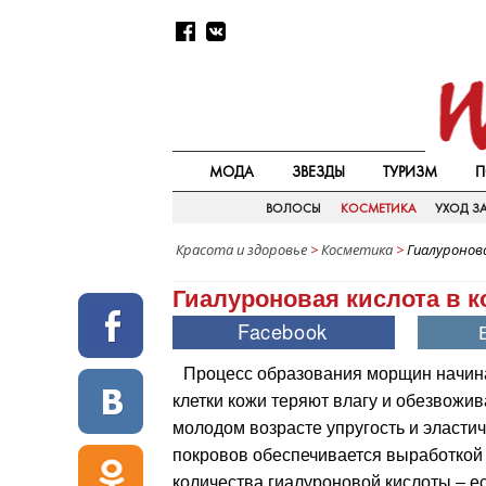
МОДА
ЗВЕЗДЫ
ТУРИЗМ
П
ВОЛОСЫ
КОСМЕТИКА
УХОД З
Красота и здоровье
>
Косметика
>
Гиалуронов
Гиалуроновая кислота в к
Процесс образования морщин начинае
клетки кожи теряют влагу и обезвожив
молодом возрасте упругость и эласти
покровов обеспечивается выработкой
количества гиалуроновой кислоты – е