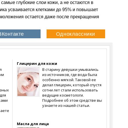
 самые глубокие слои кожи, а не остаются в
тика усваивается клетками до 95% и повышает
 омоложения остается даже после прекращения
Глицерин для кожи
л
В старину девушки умывались
ии
из источников, где вода была
особенно мягкой. Таковой ее
делал глицерин, который спустя
езных
сотни лет стали использовать
для
ведущие косметологи.
ками
Подробнее об этом средстве вы
узнаете из нашей статьи.
наете
Масла для лица