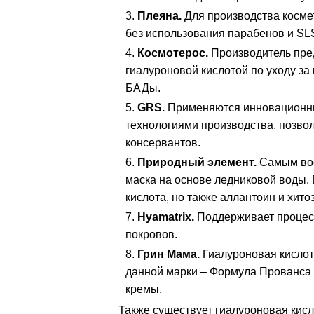
Плеяна.
Для производства косме
без использования парабенов и SL
Космотерос.
Производитель пред
гиалуроновой кислотой по уходу за
БАДы.
GRS.
Применяются инновационны
технологиями производства, позво
консервантов.
Природный элемент.
Самым вос
маска на основе ледниковой воды. 
кислота, но также аллантоин и хито
Hyamatrix.
Поддерживает процес
покровов.
Грин Мама.
Гиалуроновая кислот
данной марки – Формула Прованса
кремы.
Также существует гиалуроновая кис