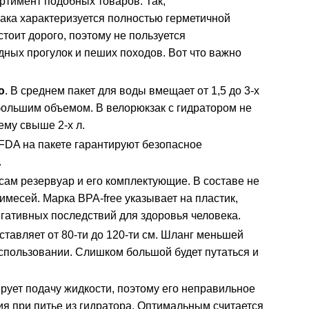
ртимент подобных товаров. Так,
ака характеризуется полностью герметичной
тоит дорого, поэтому не пользуется
ных прогулок и пеших походов. Вот что важно
ю
. В среднем пакет для воды вмещает от 1,5 до 3-х
большим объемом. В велорюкзак с гидратором не
ему свыше 2-х л.
 FDA на пакете гарантируют безопасное
.
сам резервуар и его комплектующие. В составе не
месей. Марка BPA-free указывает на пластик,
гативных последствий для здоровья человека.
оставляет от 80-ти до 120-ти см. Шланг меньшей
спользовании. Слишком большой будет путаться и
ирует подачу жидкости, поэтому его неправильное
я при питье из гидратора. Оптимальным считается