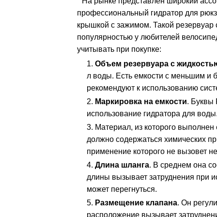
На рынке представлен широкий ассо
профессиональный гидратор для рюкз
крышкой с зажимом. Такой резервуар с
популярностью у любителей велосипед
учитывать при покупке:
Объем резервуара с жидкость
л воды. Есть емкости с меньшим и 
рекомендуют к использованию сист
Маркировка на емкости
. Буквы
использование гидратора для воды
Материал, из которого выполнен 
должно содержаться химических при
применение которого не вызовет не
Длина шланга
. В среднем она с
длины вызывает затруднения при и
может перегнуться.
Размещение клапана
. Он регул
расположение вызывает затруднени