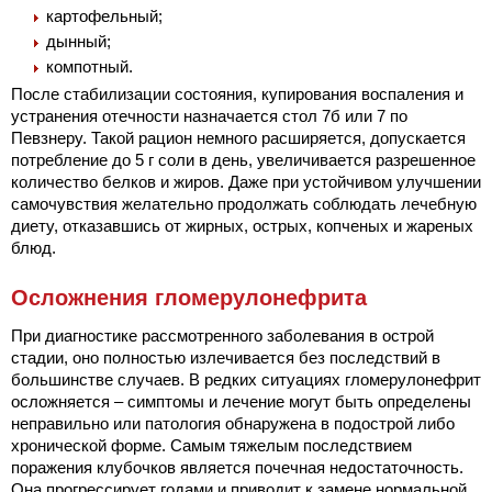
картофельный;
дынный;
компотный.
После стабилизации состояния, купирования воспаления и
устранения отечности назначается стол 7б или 7 по
Певзнеру. Такой рацион немного расширяется, допускается
потребление до 5 г соли в день, увеличивается разрешенное
количество белков и жиров. Даже при устойчивом улучшении
самочувствия желательно продолжать соблюдать лечебную
диету, отказавшись от жирных, острых, копченых и жареных
блюд.
Осложнения гломерулонефрита
При диагностике рассмотренного заболевания в острой
стадии, оно полностью излечивается без последствий в
большинстве случаев. В редких ситуациях гломерулонефрит
осложняется – симптомы и лечение могут быть определены
неправильно или патология обнаружена в подострой либо
хронической форме. Самым тяжелым последствием
поражения клубочков является почечная недостаточность.
Она прогрессирует годами и приводит к замене нормальной