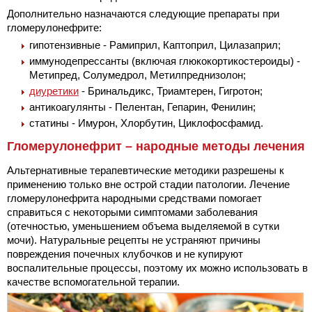
Дополнительно назначаются следующие препараты при
гломерулонефрите:
гипотензивные - Рамиприл, Каптоприл, Цилазаприл;
иммунодепрессанты (включая глюкокортикостероиды) -
Метипред, Солумедрол, Метилпреднизолон;
диуретики
- Бринальдикс, Триамтерен, Гигротон;
антикоагулянты - Пелентан, Гепарин, Фенилин;
статины - Имурон, Хлорбутин, Циклофосфамид.
Гломерулонефрит – народные методы лечения
Альтернативные терапевтические методики разрешены к
применению только вне острой стадии патологии. Лечение
гломерулонефрита народными средствами помогает
справиться с некоторыми симптомами заболевания
(отечностью, уменьшением объема выделяемой в сутки
мочи). Натуральные рецепты не устраняют причины
повреждения почечных клубочков и не купируют
воспалительные процессы, поэтому их можно использовать в
качестве вспомогательной терапии.