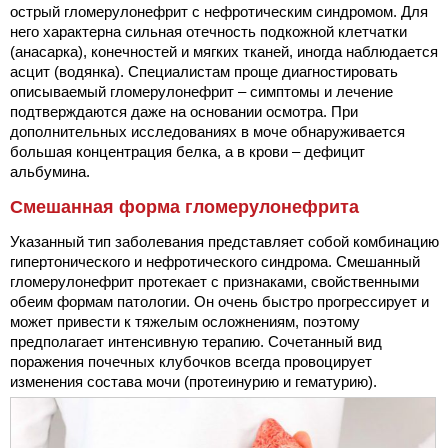
острый гломерулонефрит с нефротическим синдромом. Для
него характерна сильная отечность подкожной клетчатки
(анасарка), конечностей и мягких тканей, иногда наблюдается
асцит (водянка). Специалистам проще диагностировать
описываемый гломерулонефрит – симптомы и лечение
подтверждаются даже на основании осмотра. При
дополнительных исследованиях в моче обнаруживается
большая концентрация белка, а в крови – дефицит
альбумина.
Смешанная форма гломерулонефрита
Указанный тип заболевания представляет собой комбинацию
гипертонического и нефротического синдрома. Смешанный
гломерулонефрит протекает с признаками, свойственными
обеим формам патологии. Он очень быстро прогрессирует и
может привести к тяжелым осложнениям, поэтому
предполагает интенсивную терапию. Сочетанный вид
поражения почечных клубочков всегда провоцирует
изменения состава мочи (протеинурию и гематурию).