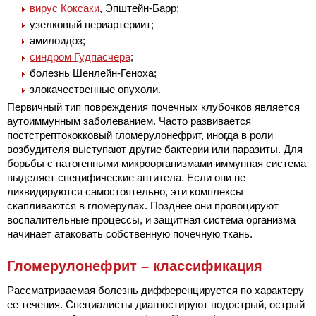
вирус Коксаки
, Эпштейн-Барр;
узелковый периартериит;
амилоидоз;
синдром Гудпасчера
;
болезнь Шенлейн-Геноха;
злокачественные опухоли.
Первичный тип повреждения почечных клубочков является
аутоиммунным заболеванием. Часто развивается
постстрептококковый гломерулонефрит, иногда в роли
возбудителя выступают другие бактерии или паразиты. Для
борьбы с патогенными микроорганизмами иммунная система
выделяет специфические антитела. Если они не
ликвидируются самостоятельно, эти комплексы
скапливаются в гломерулах. Позднее они провоцируют
воспалительные процессы, и защитная система организма
начинает атаковать собственную почечную ткань.
Гломерулонефрит – классификация
Рассматриваемая болезнь дифференцируется по характеру
ее течения. Специалисты диагностируют подострый, острый