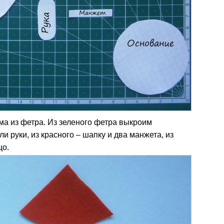
ма из фетра. Из зеленого фетра выкроим
и руки, из красного – шапку и два манжета, из
цо.