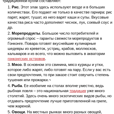
традиционной кухни составляют:
Рис
. Этот злак здесь используют везде и в больших
количествах. Его подают не только в качестве гарнира: рис
парят, жарят, тушат, из него варят каши и супы. Вкусовые
качества риса часто дополняют чеснок, лук, соевый соус и
др.
Морепродукты
. Большое число потребителей и
огромный спрос – гаранты свежести морепродуктов в
Гонконге. Повара готовят вкуснейшие кулинарные
шедевры из креветок, устриц, крабов, моллюсков,
кальмаров и из всего, что можно выловить в акватории
гонконгских островов
.
Мясо
. В основном это свинина, мясо курицы и утки,
которое либо жарят, либо готовят на пару. Если у вас есть
свои предпочтения, то при заказе стоит озвучить степень
тушения или прожарки.¬
Рыба
. Ее изобилие на столах вполне уместно, ведь
рыбная ловля – это национальная
традиция
уже много
столетий. Здесь очень много экзотических видов рыбы, но
отдавать предпочтение лучше приготовленной на гриле,
чем жареной.
Овощи
. На местных рынках много разных овощей,