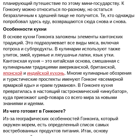
планирующий путешествие по этому мини-государству. К
Гонконгу можно относиться по-разному, но остаться
безразличным к здешней пище не получится. Те, кто однажды
попробовал здесь еду, возвращаются сюда снова и снова.
Особенности кухни
В основе кухни Гонконга заложены элементы кантонских
традиций. Это подразумевает все виды мяса, включая
потроха и субпродукты. В кулинарии используют также
улиток, змей, куриные и лягушачьи лапки, язык утки.
Кантонская кухня – это китайская основа, смешанная с
кулинарными традициями американской, британской,
японской
и
индийской кухонь
. Многие кулинарные обозрения
и туристические проспекты именуют Гонконг «всемирной
ярмаркой еды» и «раем гурманов». В Гонконге кухня
превратилась в настоящий гастрономический «инкубатор»,
куда приезжают шеф-повара со всего мира за новыми
знаниями и идеями.
Из чего готовят в Гонконге?
Из-за географических особенностей Гонконга, который
окружен морем, есть определенный список самых
востребованных продуктов питания. Итак, основу