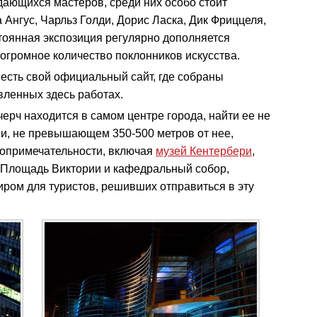
дающихся мастеров, среди них особо стоит
а Ангус, Чарльз Голди, Дорис Ласка, Дик Фриццеля,
тоянная экспозиция регулярно дополняется
громное количество поклонников искусства.
 есть свой официальный сайт, где собраны
вленных здесь работах.
ерч находится в самом центре города, найти ее не
нии, не превышающем 350-500 метров от нее,
опримечательности, включая
музей Кентербери
,
, Площадь Виктории и кафедральный собор,
иром для туристов, решивших отправиться в эту