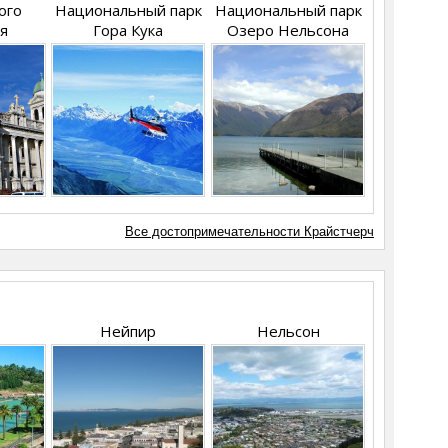
ого
Национальный парк
Национальный парк
я
Гора Кука
Озеро Нельсона
Все достопримечательности Крайстчерч
Нейпир
Нельсон