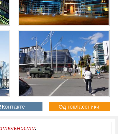
ательности
: