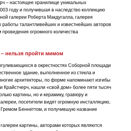
ерч – настоящее хранилище уникальных
2003 году и получившая в наследство коллекцию
ной галереи Роберта Макдугалла, галерея
ах работы талантливейших и известнейших авторов
ом проведения огромного количества
 – нельзя пройти мимом
прогуливающихся в окрестностях Соборной площади
чественное здание, выполненное из стекла и
т многие архитекторы, по форме напоминают изгибы
еи Крайстчерч, нашли «свой дом» более пяти тысяч
олько картины, но и керамику, гравюру и
галереи, посетители видят огромную инсталляцию,
 Гремом Беннеттом, и получившую название
 галереи картины, авторами которых являются