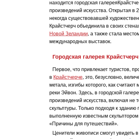
находится городская галереяКрайстч
произведений искусства. Открытая в 
некогда существовавшей художествен
Крайстчерч объединила в своих стен
Новой Зеландии
, а также стала мест
международных выставок.
Городская галерея Крайстчерч
Первое, что привлекает туристов, 
в
Крайстчерче
, это, безусловно, вели
метала, изгибы которого, как считаю
реки Эйвон. Здесь, в городской галер
произведений искусства, включая не т
скульптуры. Только подходя к зданию 
выполненную известным скульптором
«Причины для путешествий».
Ценители живописи смогут увидеть в