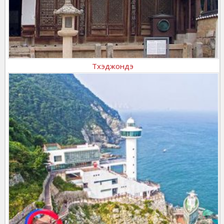
Тхэджондэ