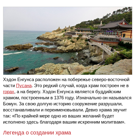
Хэдон Енгунса расположен на побережье северо-восточной
части
Пусана
. Это редкий случай, когда храм построен не в
горах
, а на берегу. Хэдон Енгунса является буддийским
храмом, построенным в 1376 году. Изначально он назывался
Бомун. За свою долгую историю сооружение разрушали,
восстанавливали и переименовывали. Девиз храма звучит
так: «По крайней мере одно из ваших желаний будет
исполнено здесь благодаря вашим искренним молитвам».
Легенда о создании храма