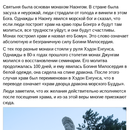
Святыня была основан монахом Наонгом. В стране была
засуха и неурожай, люди страдали от голода и винили в этом
Бога. Однажды в Наонгу явился морской бог и сказал, что
если люди построят храм на краю горы Бонгрэ и будут там
молиться, все трудности уйдут, и они будут счастливы.
Монах построил храм и назвал его Бомун. Это слово означает
абсолютную и безграничную силу Богини Милосердия.
С тех пор разные монахи стояли у руля Хэдон Енгунса.
Однажды в 80-х годах прошлого столетия монах Джунгам
молился о восстановлении семинарии. Его молитва
продолжалась 100 дней, и ему явилась Богиня Милосердия в
белой одежде, она сидела на спине дракона. После этого
случая храм был переименован в Хэдон Енгунса, что в
переводе означает «храм дворца дракона морского Будды».
Люди заметили, что их желания действительно исполняются
после посещения храма, и из-за этой веры многие приезжают
сюда.