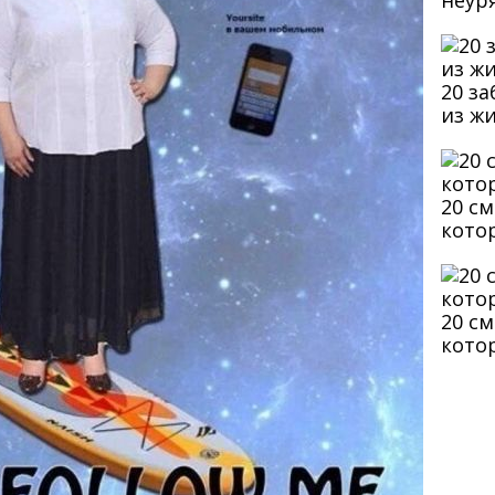
неур
20 з
из ж
20 с
кото
20 с
кото