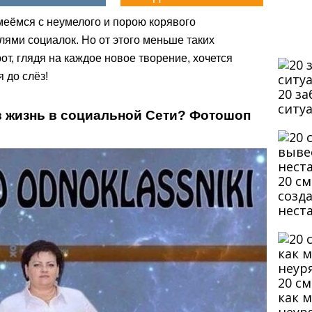
меёмся с неумелого и порою корявого
ями социалок. Но от этого меньше таких
т, глядя на каждое новое творение, хочется
 до слёз!
20 з
ситу
в жизнь в социальной Сети? Фотошоп
20 с
созд
нест
20 с
как 