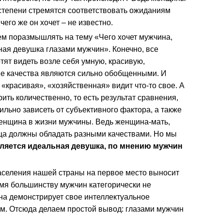
степени стремятся соответствовать ожиданиям
чего же он хочет – не известно.
м поразмышлять на тему «Чего хочет мужчина,
ная девушка глазами мужчин». Конечно, все
тят видеть возле себя умную, красивую,
е качества являются сильно обобщенными. И
«красивая», «хозяйственная» видит что-то свое. А
рить количественно, то есть результат сравнения,
льно зависеть от субъективного фактора, а также
 женщина в жизни мужчины. Ведь женщина-мать,
а должны обладать разными качествами. Но мы
вляется идеальная девушка, по мнению мужчин
аселения нашей страны на первое место выносит
емя большинству мужчин категорически не
на демонстрирует свое интеллектуальное
м. Отсюда делаем простой вывод: глазами мужчин