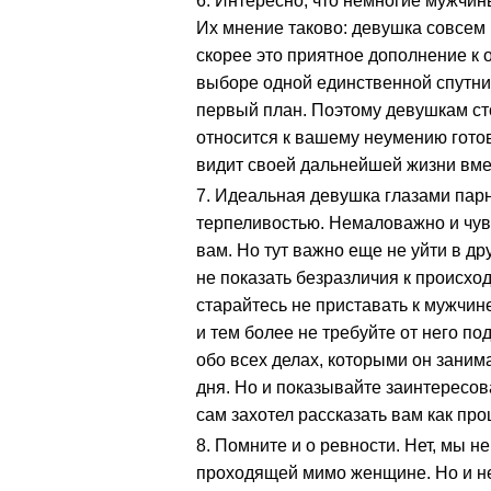
Интересно, что немногие мужчины
Их мнение таково: девушка совсем 
скорее это приятное дополнение к 
выборе одной единственной спутни
первый план. Поэтому девушкам сто
относится к вашему неумению готов
видит своей дальнейшей жизни вме
Идеальная девушка глазами парн
терпеливостью.
Немаловажно и чув
вам. Но тут важно еще не уйти в др
не показать безразличия к происхо
старайтесь не приставать к мужчин
и тем более не требуйте от него по
обо всех делах, которыми он заним
дня. Но и показывайте заинтересов
сам захотел рассказать вам как про
Помните и о ревности. Нет, мы н
проходящей мимо женщине. Но и не 