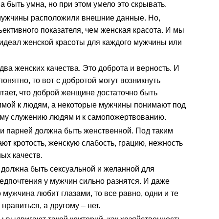
 быть умна, но при этом умело это скрывать.
 мужчины расположили внешние данные. Но,
ъективного показателя, чем женская красота. И мы
о идеал женской красоты для каждого мужчины или
два женских качества. Это доброта и верность. И
онятно, то вот с добротой могут возникнуть
тает, что доброй женщине достаточно быть
имой к людям, а некоторые мужчины понимают под
ому служению людям и к самопожертвованию.
и парней должна быть женственной. Под таким
т кротость, женскую слабость, грацию, нежность
ых качеств.
должна быть сексуальной и желанной для
едпочтения у мужчин сильно разнятся. И даже
 мужчина любит глазами, то все равно, одни и те
равиться, а другому – нет.