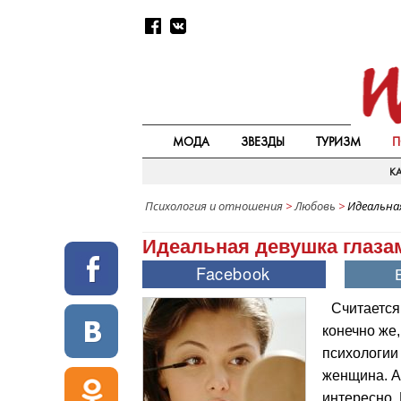
МОДА
ЗВЕЗДЫ
ТУРИЗМ
П
КА
Психология и отношения
>
Любовь
>
Идеальна
Идеальная девушка глаза
Считается,
конечно же
психологии 
женщина. А 
интересно.