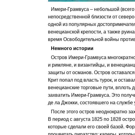
Имери-Грамвуса – небольшой (всего 
непосредственной близости от север
одной из популярных достопримечате
венецианской крепости, а также руин
время Освободительной войны против 
Немного истории
Остров Имери-Грамвуса многократно 
и римляне, и византийцы, и венецианц
защиты от османов. Остров оставался 
Крит попал под власть турок, и оста
венецианские торговые пути, вплоть до
захватить Имери-Грамвуса. Это полу
де ла Джокки, состоявшего на службе
После этого остров неоднократно за
В период с августа 1825 по 1828 ост
которые сделали его своей базой. Фор
процветать пиратство: каперы, которы