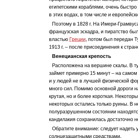
египетскими кораблями, очень быстро
в этих водах, в том числе и европейск
Поэтому в 1828 г. На Имери-Грамвус
французская эскадра, и пиратство был
властью
Греции
, потом был передан Т
1913 г. – после присоединения к стран
Венецианская крепость
Расположена на вершине скалы. В ту
займет примерно 15 минут – на самом 
и у людей не в лучшей физической фо
много сил. Помимо основной дороги на
крутая, но и более короткая. Некотор
некоторых остались только руины. В н
полуразрушенном состоянии находятс
кандилакия сохранилась достаточно н
Обратите внимание: следует надеть у
солнцезащитными средствами.