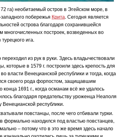
72 га) необитаемый остров в Эгейском море, в
о-западного побережья
Крита
. Сегодня является
льностей острова благодаря сохранившейся
ам многочисленных построек, возведенных во
турецкого ига.
переходил из рук в руки. Здесь владычествовали
ы, которые в 1579 г. построили здесь крепость для
во власти Венецианской республики и тогда, когда
вался своего рода форпостом, защищавшим
 конца 1691 г., когда османам всё же удалось
чилось благодаря предательству уроженца Неаполя
 у Венецианской республики.
хватывали повстанцы, после чего отбивали турки.
ров формально находился под властью повстанцев,
мально – потому что в это же время здесь начало
е изначально охотились лишь за турецкими и