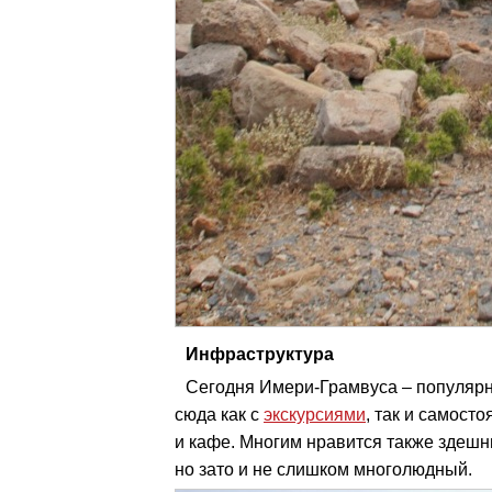
Инфраструктура
Сегодня Имери-Грамвуса – популяр
сюда как с
экскурсиями
, так и самосто
и кафе. Многим нравится также здеш
но зато и не слишком многолюдный.