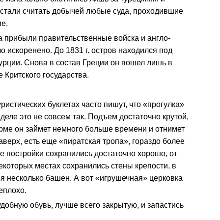
 стали считать добычей любые суда, проходившие
ие.
а прибыли правительственные войска и англо-
о искоренено. До 1831 г. остров находился под
урции. Снова в состав Греции он вошел лишь в
е Критского государства.
ристических буклетах часто пишут, что «прогулка»
деле это не совсем так. Подъем достаточно крутой,
рме он займет немного больше времени и отнимет
верх, есть еще «пиратская тропа», гораздо более
ые постройки сохранились достаточно хорошо, от
екоторых местах сохранились стены крепости, в
я несколько башен. А вот «игрушечная» церковка
еплохо.
добную обувь, лучше всего закрытую, и запастись