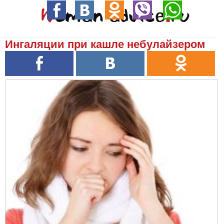
Ингаляции при кашле небулайзером