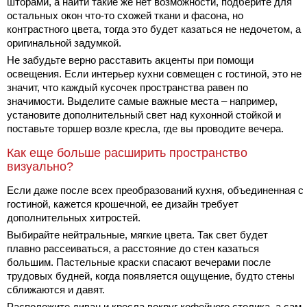
шторами, а найти такие же нет возможности, подберите для
остальных окон что-то схожей ткани и фасона, но
контрастного цвета, тогда это будет казаться не недочетом, а
оригинальной задумкой.
Не забудьте верно расставить акценты при помощи
освещения. Если интерьер кухни совмещен с гостиной, это не
значит, что каждый кусочек пространства равен по
значимости. Выделите самые важные места – например,
установите дополнительный свет над кухонной стойкой и
поставьте торшер возле кресла, где вы проводите вечера.
Как еще больше расширить пространство
визуально?
Если даже после всех преобразований кухня, объединенная с
гостиной, кажется крошечной, ее дизайн требует
дополнительных хитростей.
Выбирайте нейтральные, мягкие цвета. Так свет будет
плавно рассеиваться, а расстояние до стен казаться
большим. Пастельные краски спасают вечерами после
трудовых будней, когда появляется ощущение, будто стены
сближаются и давят.
Расположите диван и кресла вокруг кофейного столика, а сам