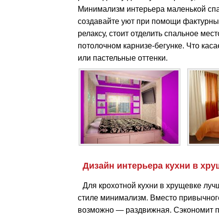
Минимализм интерьера маленькой спа
создавайте уют при помощи фактурных
релаксу, стоит отделить спальное мес
потолочном карнизе-бегунке. Что кас
или пастельные оттенки.
Дизайн интерьера кухни в хру
Для крохотной кухни в хрущевке лу
стиле минимализм. Вместо привычного
возможно — раздвижная. Сэкономит п