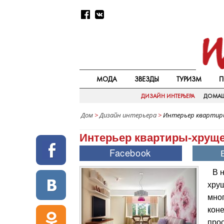
МОДА
ЗВЕЗДЫ
ТУРИЗМ
П
ДИЗАЙН ИНТЕРЬЕРА
ДОМАШ
Дом
>
Дизайн интерьера
>
Интерьер квартир
Интерьер квартиры-хрущ
В 
хрущ
мног
коне
прос