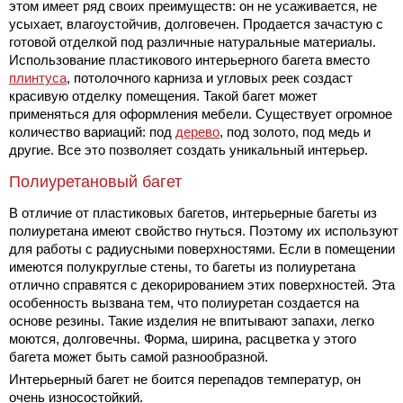
этом имеет ряд своих преимуществ: он не усаживается, не
усыхает, влагоустойчив, долговечен. Продается зачастую с
готовой отделкой под различные натуральные материалы.
Использование пластикового интерьерного багета вместо
плинтуса
, потолочного карниза и угловых реек создаст
красивую отделку помещения. Такой багет может
применяться для оформления мебели. Существует огромное
количество вариаций: под
дерево
, под золото, под медь и
другие. Все это позволяет создать уникальный интерьер.
Полиуретановый багет
В отличие от пластиковых багетов, интерьерные багеты из
полиуретана имеют свойство гнуться. Поэтому их используют
для работы с радиусными поверхностями. Если в помещении
имеются полукруглые стены, то багеты из полиуретана
отлично справятся с декорированием этих поверхностей. Эта
особенность вызвана тем, что полиуретан создается на
основе резины. Такие изделия не впитывают запахи, легко
моются, долговечны. Форма, ширина, расцветка у этого
багета может быть самой разнообразной.
Интерьерный багет не боится перепадов температур, он
очень износостойкий.