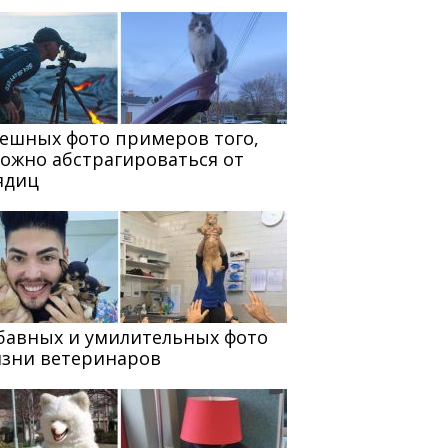
мешных фото примеров того,
можно абстрагироваться от
ядиц
абавных и умилительных фото
изни ветеринаров