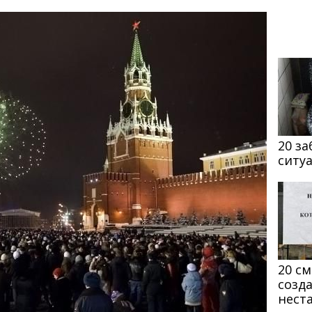
20 з
ситу
20 с
созд
нест