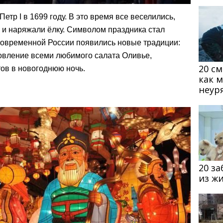
тр I в 1699 году. В это время все веселились,
 и наряжали ёлку. Символом праздника стал
овременной России появились новые традиции:
товление всеми любимого салата Оливье,
20 с
ов в новогоднюю ночь.
как 
неур
20 з
из ж