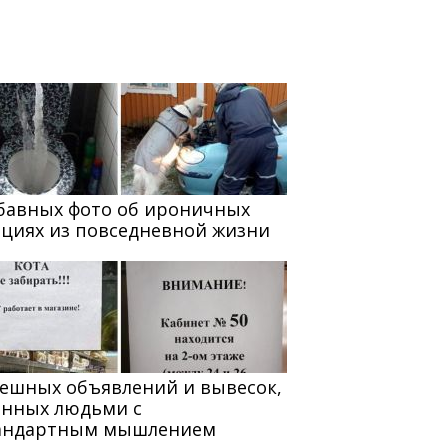
абавных фото об ироничных
ациях из повседневной жизни
мешных объявлений и вывесок,
анных людьми с
андартным мышлением