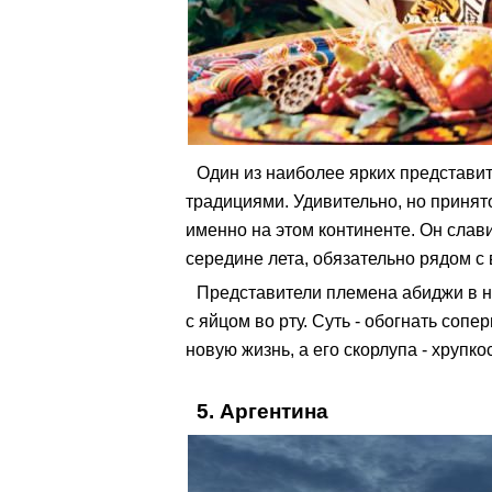
Один из наиболее ярких представи
традициями. Удивительно, но принято
именно на этом континенте. Он слав
середине лета, обязательно рядом с 
Представители племена абиджи в н
с яйцом во рту. Суть - обогнать сопе
новую жизнь, а его скорлупа - хрупко
5. Аргентина