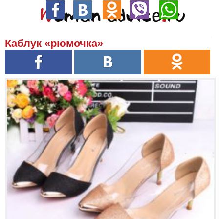
Каблук «рюмочка»