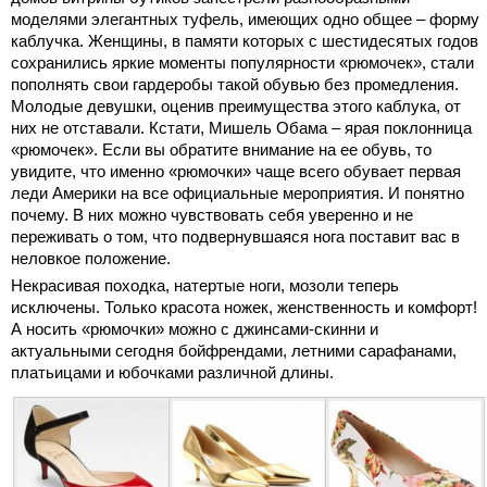
моделями элегантных туфель, имеющих одно общее – форму
каблучка. Женщины, в памяти которых с шестидесятых годов
сохранились яркие моменты популярности «рюмочек», стали
пополнять свои гардеробы такой обувью без промедления.
Молодые девушки, оценив преимущества этого каблука, от
них не отставали. Кстати, Мишель Обама – ярая поклонница
«рюмочек». Если вы обратите внимание на ее обувь, то
увидите, что именно «рюмочки» чаще всего обувает первая
леди Америки на все официальные мероприятия. И понятно
почему. В них можно чувствовать себя уверенно и не
переживать о том, что подвернувшаяся нога поставит вас в
неловкое положение.
Некрасивая походка, натертые ноги, мозоли теперь
исключены. Только красота ножек, женственность и комфорт!
А носить «рюмочки» можно с джинсами-скинни и
актуальными сегодня бойфрендами, летними сарафанами,
платьицами и юбочками различной длины.