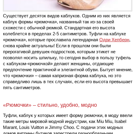
Существует десяток видов каблуков. Одним из них является
каблук формы «рюмочка», названный так из-за своей
схожести с обычной рюмкой. Стандартная его высота
колеблется в пределах 2-5 сантиметров. Туфли на каблуке
«рюмочка», которые прославила легендарная
Одри Хепберн
,
снова крайне актуальны! Если в прошлом они были
прерогативой девушек-подростков, которым этикет не
позволял носить шпильку, то сегодня выбор в пользу туфель
с каблуком-«рюмочкой» делают женщины, отдающие
предпочтение практичной и элегантной обуви. Бытует мнение,
что «рюмочки» – самая капризная форма каблука, но это
справедливо лишь в тех случаях, если его высота превышает
пять сантиметров.
«Рюмочки» – стильно, удобно, модно
Туфли, каблук у которых имеет форму рюмочки, в моду ввели
такие метры мировой модной индустрии, как Miu Miu, Isabel
Marant, Louis Vuitton и Jimmy Choo. С подачи этих модных
домов витрины бутиков запестрели разнообразными