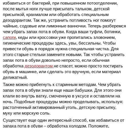
избавиться от бактерий, при повышенном потоотделении,
после мытья ноги лучше присыпать тальком, детской
присыпкой, крахмалом или обработать специальным
дезодорантом. Так же, устранить потливость ног помогут
чайные, содовые или лимонные ванночки. Теперь разберемся
чем убрать запах пота в обуви. Когда ваши туфли, ботинки,
сапоги
, кеды или кроссовки уже пропитались зловонием,
гигиенические процедуры здесь, увы, бессильны. Чтобы
привести обувь в порядок нужна специальная чистка. Для
этого старые стельки замените новыми. Так чтобы устранить
запах пота в обуви довольно непросто, если обычная
обработка
дезодорантом
не спасет, можно просто постирать
обувь в машинке, или сделать это вручную, если материал
деликатный.
Также можно прибегнуть к старинным методам. Чем убрать
запах пота в обуви знали еще наши бабушки. Для этого они
клали во внутрь ватку,
смоченную в уксусе и оставляли на
ночь. Подобные процедуры можно проделывать, используя:
растолченный активированный уголь, детскую присыпку,
муку или морскую соль.
Существует еще один интересный способ, как избавиться от
запаха пота в обуви – обработка холодом. Положите,