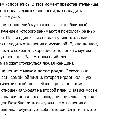
ем испортились. В этот момент представительницы
ого пола задаются вопросом, как наладить
я с мужем.
огия отношений мужа и жены – это обширный
изучением которого занимаются психологи разных
ра. Но, ни один из них не даст универсальный
как наладить отношения с мужчиной. Единственное,
о то, что сохранить хорошие отношения с мужем
 утраченное. Рассмотрим наиболее
ыми может столкнуться любая женщина.
тношения с мужем после родов.
Сексуальная
 часть семейной жизни, которая играет большую
огических особенностей женщины, во время
 отношения уходят на второй план. В зависимости
сстанавливается после рождения ребенка, период
сяцев. Возобновлять сексуальные отношения с
женщина почувствует себя готовой. Оттягивать этот