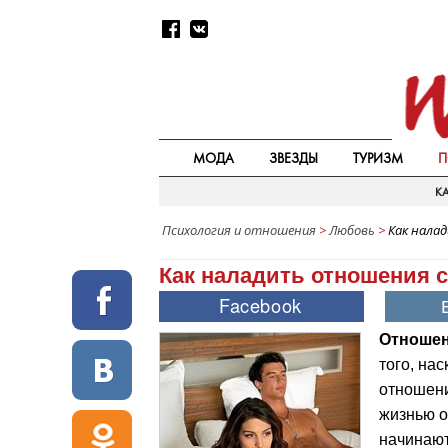
МОДА
ЗВЕЗДЫ
ТУРИЗМ
П
КА
Психология и отношения
>
Любовь
>
Как нала
Как наладить отношения 
Отношен
того, на
отношени
жизнью о
начинают