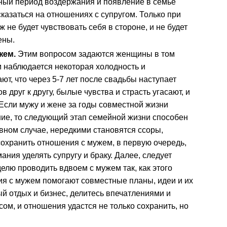
ьный период воздержания и появление в семье
сказаться на отношениях с супругом. Только при
не будет чувствовать себя в стороне, и не будет
ены.
жем.
Этим вопросом задаются женщины в том
м наблюдается некоторая холодность и
т, что через 5-7 лет после свадьбы наступает
 друг к другу, былые чувства и страсть угасают, и
Если мужу и жене за годы совместной жизни
ние, то следующий этап семейной жизни способен
ивном случае, нередкими становятся ссоры,
сохранить отношения с мужем, в первую очередь,
ния уделять супругу и браку. Далее, следует
елю проводить вдвоем с мужем так, как этого
ия с мужем помогают совместные планы, идеи и их
й отдых и бизнес, делитесь впечатлениями и
сом, и отношения удастся не только сохранить, но