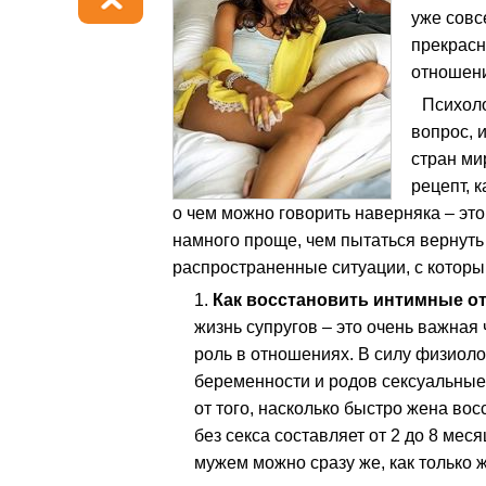
уже совс
прекрасн
отношени
Психол
вопрос, 
стран ми
рецепт, 
о чем можно говорить наверняка – эт
намного проще, чем пытаться вернуть
распространенные ситуации, с котор
Как восстановить интимные о
жизнь супругов – это очень важная
роль в отношениях. В силу физиол
беременности и родов сексуальные
от того, насколько быстро жена во
без секса составляет от 2 до 8 ме
мужем можно сразу же, как только 