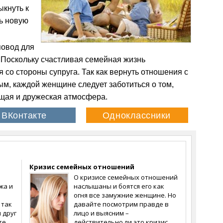
ыкнуть к
ь новую
повод для
 Поскольку счастливая семейная жизнь
 со стороны супруга. Так как вернуть отношения с
м, каждой женщине следует заботиться о том,
ящая и дружеская атмосфера.
Кризис семейных отношений
О кризисе семейных отношений
жа и
наслышаны и боятся его как
огня все замужние женщине. Но
 так
давайте посмотрим правде в
 друг
лицо и выясним –
те,
действительно ли это кризис