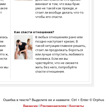
сами
виноват в том, что ваш брак
такое
уже не такой как прежде, и
ит
стоит ли вообще делать что-то
чтобы его спасти.
Как спасти отношения?
алась
В любых отношениях рано или
ем
поздно наступает кризис. В
аких
такой ситуации главное решить,
ак
стоит ли продолжать бороться
Что ж,
или лучше отпустить любимого
вести
человека. Если же вы
чувствуйте, что не сможете
их мы
жить без него, попробуйте
спасти отношения.
Ошибка в тексте? Выделите ее и нажмите: Ctrl + Enter
© Orphus
Вакансии
|
Рекламодателям
|
Контакты