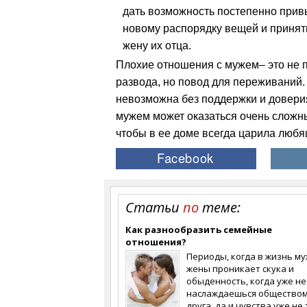
дать возможность постепенно прив
новому распорядку вещей и принят
жену их отца.
Плохие отношения с мужем– это не 
развода, но повод для переживаний.
невозможна без поддержки и доверия
мужем может оказаться очень сложны
чтобы в ее доме всегда царила люб
Статьи
по
теме:
Как разнообразить семейные
отношения?
Периоды, когда в жизнь му
жены проникает скука и
обыденность, когда уже не
наслаждаешься обществом
друга, да и чувства уже не 