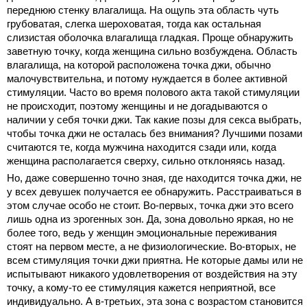
переднюю стенку влагалища. На ощупь эта область чуть
грубоватая, слегка шероховатая, тогда как остальная
слизистая оболочка влагалища гладкая. Проще обнаружить
заветную точку, когда женщина сильно возбуждена. Область
влагалища, на которой расположена точка джи, обычно
малочувствительна, и потому нуждается в более активной
стимуляции. Часто во время полового акта такой стимуляции
не происходит, поэтому женщины и не догадываются о
наличии у себя точки джи. Так какие позы для секса выбрать,
чтобы точка джи не осталась без внимания? Лучшими позами
считаются те, когда мужчина находится сзади или, когда
женщина располагается сверху, сильно отклоняясь назад.
Но, даже совершенно точно зная, где находится точка джи, не
у всех девушек получается ее обнаружить. Расстраиваться в
этом случае особо не стоит. Во-первых, точка джи это всего
лишь одна из эрогенных зон. Да, зона довольно яркая, но не
более того, ведь у женщин эмоциональные переживания
стоят на первом месте, а не физиологические. Во-вторых, не
всем стимуляция точки джи приятна. Не которые дамы или не
испытывают никакого удовлетворения от воздействия на эту
точку, а кому-то ее стимуляция кажется неприятной, все
индивидуально. А в-третьих, эта зона с возрастом становится