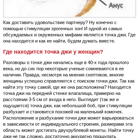
Как доставить удовольствие партнеру? Ну конечно с
помощью стимуляции эрогенных зон! И одной из самых
обсуждаемых и окруженных мифами является точка джи. Где
она находится и как ее найти, будем думать вместе.
Где находится точка джи у женщин?
Разговоры о точке джи начались еще в 40-х года прошлого
века, но до сих пор некоторые ученые сомневаются в ее
наличии. Правда, несмотря на мнения скептиков, многие
женщины успешно справляются с поиском точки джи. Так как
найти эту точку самой, где же она расположена? Находится
точка джи на передней стенке влагалища, примерно на
расстоянии 3-5 см от входа в него. Выглядит (так же и
ощущается) точка джи, как небольшой боб, при стимуляции
разбухает и становится похожей на маленький комочек.
Расположение и разбухание точки джи может варьироваться
в зависимости от индивидуального строения, размерами эта
область может достигать двухрублевой монеты. Найти точку
джи не так сложно, достаточно аккуратно прощупать