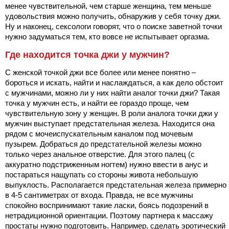
менее чувствительной, чем старше женщина, тем меньше
удовольствия можно получить, обнаружив у себя точку джи.
Ну и наконец, сексологи говорят, что о поиске заветной точки
нужно задуматься тем, кто вовсе не испытывает оргазма.
Где находится точка джи у мужчин?
С женской точкой джи все более или менее понятно –
бороться и искать, найти и наслаждаться, а как дело обстоит
с мужчинами, можно ли у них найти аналог точки джи? Такая
точка у мужчин есть, и найти ее гораздо проще, чем
чувствительную зону у женщин. В роли аналога точки джи у
мужчин выступает предстательная железа. Находится она
рядом с мочеиспускательным каналом под мочевым
пузырем. Добраться до предстательной железы можно
только через анальное отверстие. Для этого палец (с
аккуратно подстриженным ногтем) нужно ввести в анус и
постараться нащупать со стороны живота небольшую
выпуклость. Располагается предстательная железа примерно
в 4-5 сантиметрах от входа. Правда,
не все мужчины
спокойно воспринимают такие ласки, боясь подозрений в
нетрадиционной ориентации. Поэтому партнера к массажу
простаты нужно подготовить. Например, сделать эротический