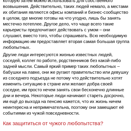
которую затем можно использовать для собственного
возвышения. Действительно, таких людей немало, а местами
их обитания являются офисы компаний и бизнес-сообщество
в целом, где многие готовы на что угодно, лишь бы занять
местечко потеплее. Другое дело, что чаще всего такие
карьеристы предпочитают действовать с умом – они
слушают, вместо того, чтобы спрашивать. Всю необходимую
информацию им предоставляет вторая самая большая группа
любопытных.
Другие люди интересуются жизнью известных людей,
соседей, коллег по работе, родственников без какой-либо
задней мысли. Самый яркий пример таких любопытных –
бабушки на лавке, они же ругают правительство или девушку
из соседнего подъезда не потому что действительно хотят
изменить ситуацию в стране или желают добра своей
соседке, им просто нечем занять свои бесконечно длинные
дни и вечера. Некоторые люди начинают стареть досрочно,
им ещё до выхода на пенсию кажется, что их жизнь ничем
неинтересна и непримечательна, поэтому они замещают её
событиями из чужой повседневности.
Как защититься от чужого любопытства?