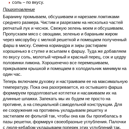
соль – по вкусу.
Приготовление
Баранину промываем, обсушиваем и нарезаем ломтиками
среднего размера. Чистим и разрезаем на несколько частей
репчатый лук и чеснок. Свежую зелень моем и обсушиваем.
Пропускаем мясо с овощами, зеленью и бараньим жиром
через мясорубку с мелкой решеткой и помещаем полученный
фарш в миску. Семена кориандра и зиры растираем
хорошенько в ступке и всыпаем к фаршу. Туда же добавляем
по вкусу соль, молотый черный и красный перец, сок и цедру
половинки лимона. Хорошенечко все перемешиваем,
прикрываем крышкой и помещаем в холодильник минимум на
один час.
Теперь включаем духовку и настраиваем ее на максимальную
температуру. Пока она разогревается, из остывшего фарша
формируем продолговатые котлетки и насаживаем их на
длинные шпажки. Запекать мы их будем не просто на
противне, а на специальной самодельной конструкции. Для
ее сооружения на противень укладываем решетку и
застилаем ее фольгой так, чтобы она как бы прогибалась в
пазы решетки, формируя своеобразные углубления. Палочки
с люля-кебабом укладываем поперек этих углублений так,