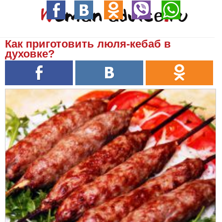
Как приготовить люля-кебаб в
духовке?