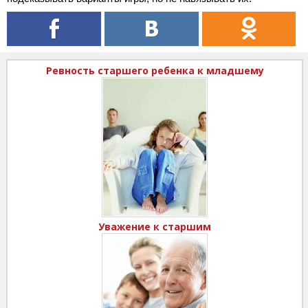
Ревность старшего ребенка к младшему
Уважение к старшим