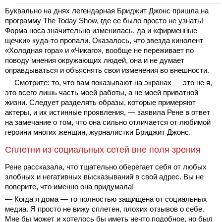
Буквально на днях легендарная Бриджит Джонс пришла на
программу The Today Show, где ее было просто не узнать!
Форма носа значительно изменилась, да и «фирменные
щечки» куда-то пропали. Оказалось, что звезда кинолент
«Холодная гора» и «Чикаго», вообще не переживает по
поводу мнения окружающих людей, она и не думает
оправдываться и объяснять свои изменения во внешности.
— Смотрите: то, что вам показывают на экранах — это не я,
это всего лишь часть моей работы, а не моей приватной
жизни. Следует разделять образы, которые примеряют
актеры, и их истинные проявления, — заявила Рене в ответ
на замечание о том, что она сильно отличается от любимой
героини многих женщин, журналистки Бриджит Джонс.
Сплетни из социальных сетей вне поля зрения
Рене рассказала, что тщательно оберегает себя от любых
злобных и негативных высказываний в свой адрес. Вы не
поверите, что именно она придумала!
— Когда я дома — то полностью защищена от социальных
медиа. Я просто не вижу сплетен, плохих отзывов о себе.
Мне бы может и хотелось бы иметь нечто подобное, но был