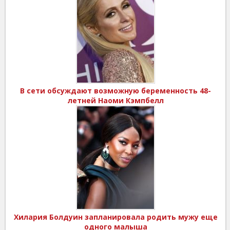
В сети обсуждают возможную беременность 48-
летней Наоми Кэмпбелл
Хилария Болдуин запланировала родить мужу еще
одного малыша