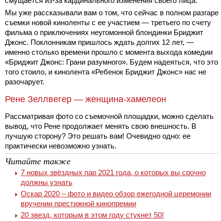
смущается из-за кардинального изменения своего лица.
Мы уже рассказывали вам о том, что сейчас в полном разгаре
съемки новой киноленты с ее участием — третьего по счету
фильма о приключениях неугомонной блондинки Бриджит
Джонс. Поклонникам пришлось ждать долгих 12 лет, —
именно столько времени прошло с момента выхода комедии
«Бриджит Джонс: Грани разумного». Будем надеяться, что это
того стоило, и кинолента «Ребенок Бриджит Джонс» нас не
разочарует.
Рене Зеллвегер — женщина-хамелеон
Рассматривая фото со съемочной площадки, можно сделать
вывод, что Рене продолжает менять свою внешность. В
лучшую сторону? Это решать вам! Очевидно одно: ее
практически невозможно узнать.
Читайте также
7 новых звёздных пар 2021 года, о которых вы срочно
должны узнать
Оскар 2020 – фото и видео обзор ежегодной церемонии
вручении престижной кинопремии
20 звезд, которым в этом году стукнет 50!