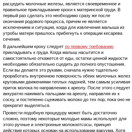
расцедить молочные железы, является своевременное и
правильное прикладывание крохи к материнской груди. В
первый раз сделать это необходимо сразу же после
окончания родового процесса, причем не является
исключением и ситуация, когда для извлечения малыша из
утробы матери пришлось прибегнуть к операции кесарева
сечения.
В дальнейшем кроху следует
по первому требованию
прикладывать к груди. Когда малыш насытится и
самостоятельно откажется от еды, остатки ценной жидкости
необходимо обязательно сцедить до полного опустошения.
Если вы делаете это руками, сначала нужно тщательно
проработать внутреннюю поверхность обеих молочных желез
круговыми движениями теплых ладоней, тем самым усиливая
приток молока по направлению к ареолу. После этого следует
аккуратно нажимать пальцами на ареолу, направляя их к
соску, и постепенно сцеживать молоко до тех пор, пока оно не
прекратит выделяться.
Провести подобную процедуру может быть достаточно
сложно, поэтому некоторые молодые мамы используют для
этого ручные и электронные молокоотсосы, принцип
действия которых основан на использовании вакуума. Хотя