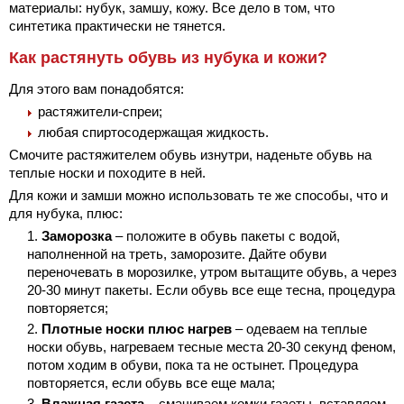
материалы: нубук, замшу, кожу. Все дело в том, что
синтетика практически не тянется.
Как растянуть обувь из нубука и кожи?
Для этого вам понадобятся:
растяжители-спреи;
любая спиртосодержащая жидкость.
Смочите растяжителем обувь изнутри, наденьте обувь на
теплые носки и походите в ней.
Для кожи и замши можно использовать те же способы, что и
для нубука, плюс:
Заморозка
– положите в обувь пакеты с водой,
наполненной на треть, заморозите. Дайте обуви
переночевать в морозилке, утром вытащите обувь, а через
20-30 минут пакеты. Если обувь все еще тесна, процедура
повторяется;
Плотные носки плюс нагрев
– одеваем на теплые
носки обувь, нагреваем тесные места 20-30 секунд феном,
потом ходим в обуви, пока та не остынет. Процедура
повторяется, если обувь все еще мала;
Влажная газета
– смачиваем комки газеты, вставляем