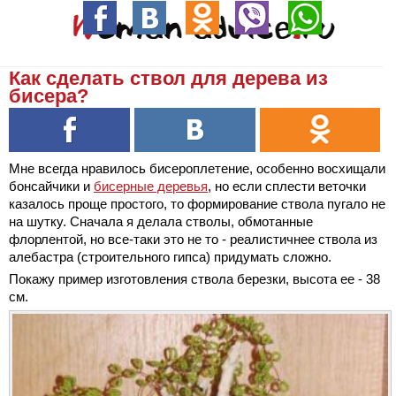
Как сделать ствол для дерева из
бисера?
Мне всегда нравилось бисероплетение, особенно восхищали
бонсайчики и
бисерные деревья
, но если сплести веточки
казалось проще простого, то формирование ствола пугало не
на шутку. Сначала я делала стволы, обмотанные
флорлентой, но все-таки это не то - реалистичнее ствола из
алебастра (строительного гипса) придумать сложно.
Покажу пример изготовления ствола березки, высота ее - 38
см.