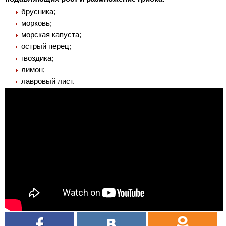
брусника;
морковь;
морская капуста;
острый перец;
гвоздика;
лимон;
лавровый лист.