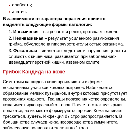
слабость;
апатия.
В зависимости от характера поражения принято
выделять следующие формы патологии:
Инвазивная
– встречается редко, протекает тяжело.
Неинвазивная
– результат усиленного размножения
грибка, обусловлена гиперчувствительностью организма.
Фокальная
– является следствием нарушения целости
слизистых кишечника, развивается при заболеваниях
двенадцатиперстной кишки, язвенном колите.
Грибок Кандида на коже
Симптомы кандидоза кожи проявляются в форме
воспаленных участков кожных покровов. Наблюдается
образование мелких пузырьков, внутри которых присутствует
прозрачная жидкость. Границы поражения четко определены,
кожа имеет ярко-красный оттенок. После того как пузырьки
лопаются, на их месте формируются эрозии. Кожа начинает
трескаться, зудеть. Инфекция быстро распространяется. В
большинстве случаев из-за несовершенства иммунитета
заболеванию подвергаются дети до 1 года.