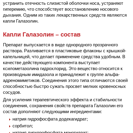
устранить отечность слизистой оболочки носа, устраняют
гиперемию, что способствует восстановлению носового
дыхания. Одним из таких лекарственных средств являются
капли Галазолин.
Капли Галазолин – состав
Препарат выпускается в виде однородного прозрачного
раствора. Разливается в пластиковые флаконы с крышкой-
капельницей, что делает применение средства удобным. В
качестве действующего компонента выступает
ксилометазолина гидрохлорид. Это вещество относится к
производным имидазола и принадлежит к группе альфа-
адреномиметиков. Соединения этого типа отличаются своей
способностью быстро сужать просвет мелких кровеносных
сосудов.
Для усиления терапевтического эффекта и стабильности
соединения, сохранения свойств препарата Галазолин его
состав дополняют следующими ингредиентами:
натрия гидрофосфата додекагидрат;
сорбитол;
натрия дигидрофосфата моногидрат;