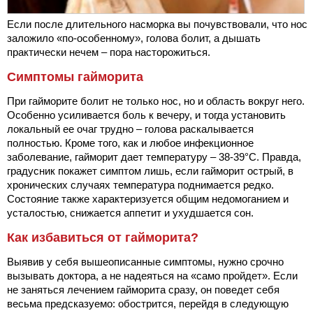
Если после длительного насморка вы почувствовали, что нос
заложило «по-особенному», голова болит, а дышать
практически нечем – пора насторожиться.
Симптомы гайморита
При гайморите болит не только нос, но и область вокруг него.
Особенно усиливается боль к вечеру, и тогда установить
локальный ее очаг трудно – голова раскалывается
полностью. Кроме того, как и любое инфекционное
заболевание, гайморит дает температуру – 38-39°С. Правда,
градусник покажет симптом лишь, если гайморит острый, в
хронических случаях температура поднимается редко.
Состояние также характеризуется общим недомоганием и
усталостью, снижается аппетит и ухудшается сон.
Как избавиться от гайморита?
Выявив у себя вышеописанные симптомы, нужно срочно
вызывать доктора, а не надеяться на «само пройдет». Если
не заняться лечением гайморита сразу, он поведет себя
весьма предсказуемо: обострится, перейдя в следующую