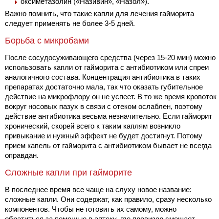
оксиметазолин («Називин», «Назол»).
Важно помнить, что такие капли для лечения гайморита
следует применять не более 3-5 дней.
Борьба с микробами
После сосудосуживающего средства (через 15-20 мин) можно
использовать капли от гайморита с антибиотиком или спреи
аналогичного состава. Концентрация антибиотика в таких
препаратах достаточно мала, так что оказать губительное
действие на микрофлору он не успеет. В то же время кровоток
вокруг носовых пазух в связи с отеком ослаблен, поэтому
действие антибиотика весьма незначительно. Если гайморит
хронический, скорей всего к таким каплям возникло
привыкание и нужный эффект не будет достигнут. Потому
прием капель от гайморита с антибиотиком бывает не всегда
оправдан.
Сложные капли при гайморите
В последнее время все чаще на слуху новое название:
сложные капли. Они содержат, как правило, сразу несколько
компонентов. Чтобы не готовить их самому, можно
обратиться за помощью в аптеку, где провизор смешает