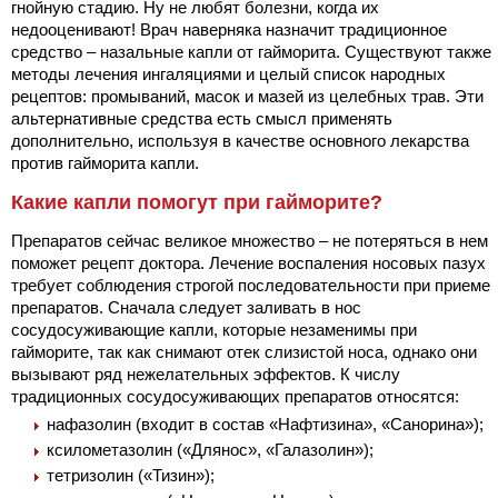
гнойную стадию. Ну не любят болезни, когда их
недооценивают! Врач наверняка назначит традиционное
средство – назальные капли от гайморита. Существуют также
методы лечения ингаляциями и целый список народных
рецептов: промываний, масок и мазей из целебных трав. Эти
альтернативные средства есть смысл применять
дополнительно, используя в качестве основного лекарства
против гайморита капли.
Какие капли помогут при гайморите?
Препаратов сейчас великое множество – не потеряться в нем
поможет рецепт доктора. Лечение воспаления носовых пазух
требует соблюдения строгой последовательности при приеме
препаратов. Сначала следует заливать в нос
сосудосуживающие капли, которые незаменимы при
гайморите, так как снимают отек слизистой носа, однако они
вызывают ряд нежелательных эффектов. К числу
традиционных сосудосуживающих препаратов относятся:
нафазолин (входит в состав «Нафтизина», «Санорина»);
ксилометазолин («Длянос», «Галазолин»);
тетризолин («Тизин»);