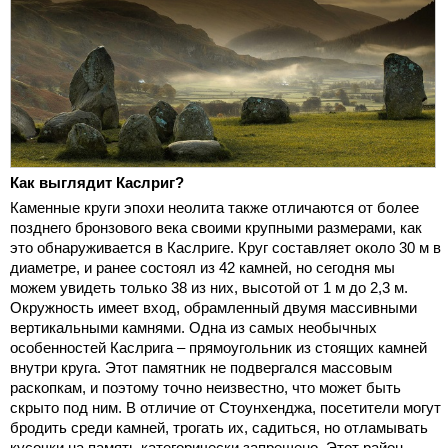
Как выглядит Каслриг?
Каменные круги эпохи неолита также отличаются от более
позднего бронзового века своими крупными размерами, как
это обнаруживается в Каслриге. Круг составляет около 30 м в
диаметре, и ранее состоял из 42 камней, но сегодня мы
можем увидеть только 38 из них, высотой от 1 м до 2,3 м.
Окружность имеет вход, обрамленный двумя массивными
вертикальными камнями. Одна из самых необычных
особенностей Каслрига – прямоугольник из стоящих камней
внутри круга. Этот памятник не подвергался массовым
раскопкам, и поэтому точно неизвестно, что может быть
скрыто под ним. В отличие от Стоунхенджа, посетители могут
бродить среди камней, трогать их, садиться, но отламывать
кусочки на память категорически запрещено. Этот район