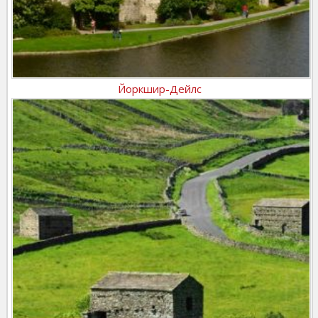
Йоркшир-Дейлс