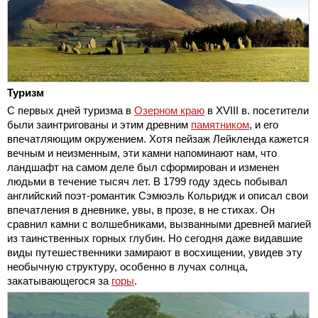
Туризм
С первых дней туризма в
Озерном краю
в XVIII в. посетители
были заинтригованы и этим древним
памятником
, и его
впечатляющим окружением. Хотя пейзаж Лейкленда кажется
вечным и неизменным, эти камни напоминают нам, что
ландшафт на самом деле был сформирован и изменен
людьми в течение тысяч лет. В 1799 году здесь побывал
английский поэт-романтик Сэмюэль Кольридж и описал свои
впечатления в дневнике, увы, в прозе, в не стихах. Он
сравнил камни с волшебниками, вызванными древней магией
из таинственных горных глубин. Но сегодня даже видавшие
виды путешественники замирают в восхищении, увидев эту
необычную структуру, особенно в лучах солнца,
закатывающегося за
горы
.