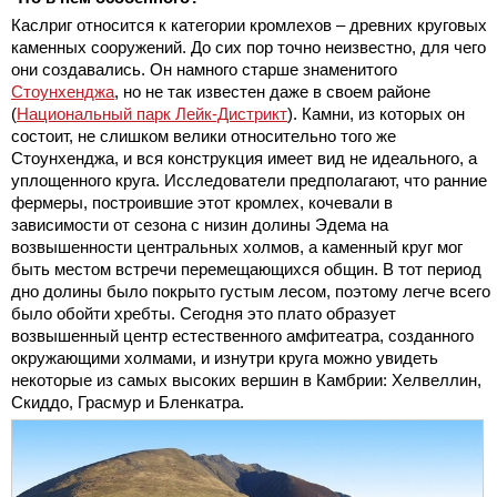
Каслриг относится к категории кромлехов – древних круговых
каменных сооружений. До сих пор точно неизвестно, для чего
они создавались. Он намного старше знаменитого
Стоунхенджа
, но не так известен даже в своем районе
(
Национальный парк Лейк-Дистрикт
). Камни, из которых он
состоит, не слишком велики относительно того же
Стоунхенджа, и вся конструкция имеет вид не идеального, а
уплощенного круга. Исследователи предполагают, что ранние
фермеры, построившие этот кромлех, кочевали в
зависимости от сезона с низин долины Эдема на
возвышенности центральных холмов, а каменный круг мог
быть местом встречи перемещающихся общин. В тот период
дно долины было покрыто густым лесом, поэтому легче всего
было обойти хребты. Сегодня это плато образует
возвышенный центр естественного амфитеатра, созданного
окружающими холмами, и изнутри круга можно увидеть
некоторые из самых высоких вершин в Камбрии: Хелвеллин,
Скиддо, Грасмур и Бленкатра.