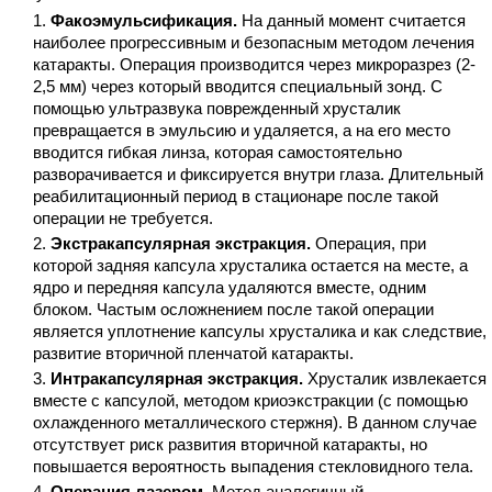
Факоэмульсификация.
На данный момент считается
наиболее прогрессивным и безопасным методом лечения
катаракты. Операция производится через микроразрез (2-
2,5 мм) через который вводится специальный зонд. С
помощью ультразвука поврежденный хрусталик
превращается в эмульсию и удаляется, а на его место
вводится гибкая линза, которая самостоятельно
разворачивается и фиксируется внутри глаза. Длительный
реабилитационный период в стационаре после такой
операции не требуется.
Экстракапсулярная экстракция.
Операция, при
которой задняя капсула хрусталика остается на месте, а
ядро и передняя капсула удаляются вместе, одним
блоком. Частым осложнением после такой операции
является уплотнение капсулы хрусталика и как следствие,
развитие вторичной пленчатой катаракты.
Интракапсулярная экстракция.
Хрусталик извлекается
вместе с капсулой, методом криоэкстракции (с помощью
охлажденного металлического стержня). В данном случае
отсутствует риск развития вторичной катаракты, но
повышается вероятность выпадения стекловидного тела.
Операция лазером.
Метод аналогичный