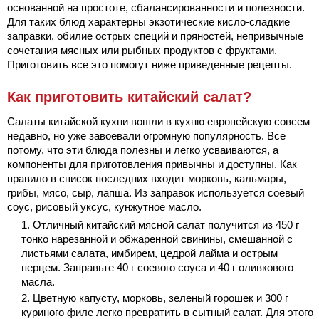
основанной на простоте, сбалансированности и полезности.
Для таких блюд характерны экзотические кисло-сладкие
заправки, обилие острых специй и пряностей, непривычные
сочетания мясных или рыбных продуктов с фруктами.
Приготовить все это помогут ниже приведенные рецепты.
Как приготовить китайский салат?
Салаты китайской кухни вошли в кухню европейскую совсем
недавно, но уже завоевали огромную популярность. Все
потому, что эти блюда полезны и легко усваиваются, а
компоненты для приготовления привычны и доступны. Как
правило в список последних входит морковь, кальмары,
грибы, мясо, сыр, лапша. Из заправок используется соевый
соус, рисовый уксус, кунжутное масло.
Отличный китайский мясной салат получится из 450 г
тонко нарезанной и обжаренной свинины, смешанной с
листьями салата, имбирем, цедрой лайма и острым
перцем. Заправьте 40 г соевого соуса и 40 г оливкового
масла.
Цветную капусту, морковь, зеленый горошек и 300 г
куриного филе легко превратить в сытный салат. Для этого