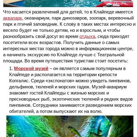
Что касается развлечений для детей, то в Клайпеде имеется
аквапарк
, океанариум, парк динозавров, зоопарк, веревочный
парк и птичий заповедник. К слову в таких местах интересно и
весело будет не только детям, но и взрослым, и чтобы
разнообразить свой досуг во время
отдыха
, сюда приходят
посетители всех возрастов. Получить данные о самых
интересных местах города можно в информационном центре,
а начинать экскурсию по Клайпеде лучше с Театральной
площади. Во время путешествия туристам стоит посетить:
Морской музей
– он является самым популярным в
Клайпеде и располагается на территории крепости
Копгалис. Среди «экспонатов» можно увидеть пингвинов,
дельфинов, тюленей и морских гадюк. Музей-аквариум
знакомит гостей Клайпеды с жизнью морских и
пресноводных рыб, экзотических тюленей и редких видов
пингвинов. Сотрудники занимаются разведением морских
обитателей, а потом выпускают их на волю.