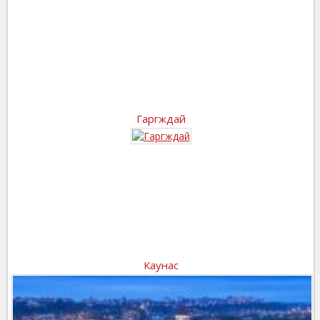
Гаргждай
Каунас