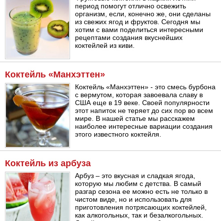
период помогут отлично освежить
организм, если, конечно же, они сделаны
из свежих ягод и фруктов. Сегодня мы
хотим с вами поделиться интересными
рецептами создания вкуснейших
коктейлей из киви.
Коктейль «Манхэттен»
Коктейль «Манхэттен» - это смесь бурбона
с вермутом, которая завоевала славу в
США еще в 19 веке. Своей популярности
этот напиток не теряет до сих пор во всем
мире. В нашей статье мы расскажем
наиболее интересные вариации создания
этого известного коктейля.
Коктейль из арбуза
Арбуз – это вкусная и сладкая ягода,
которую мы любим с детства. В самый
разгар сезона ее можно есть не только в
чистом виде, но и использовать для
приготовления потрясающих коктейлей,
как алкогольных, так и безалкогольных.