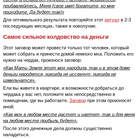
прибавляйтесь. Меня (свое имя) богатите, ко мне
приходите. Да будет так!»
Для оптимального результата повторяйте этот
ритуал
в 2-3
последующих месяцах, также в новолуние.
Самое сильное колдовство на деньги
Этот заговор может провести только тот человек, который
может собрать и принести домой немного мха. Положить его
нужно на чердак, произнося заговор:
«Как Мать-Земля этот мох народила, так и в этом доме
деньги народятся, никогда не иссякнут, никогда не
измельчатся».
Ели вы живете в квартире, и возможности добраться до
чердака у вас нет, положите мох непосредственно в
помещении, где вы работаете.
Заговор
при этом произносят
иной:
«Как мох в любом месте растет и цветет, так и для меня
на любом месте прибыль будет».
После этого денежные дела должны существенно
наладиться.