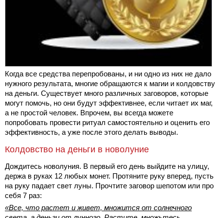
Когда все средства перепробованы, и ни одно из них не дало
нужного результата, многие обращаются к магии и колдовству
на деньги. Существует много различных заговоров, которые
могут помочь, но они будут эффективнее, если читает их маг,
а не простой человек. Впрочем, вы всегда можете
попробовать провести ритуал самостоятельно и оценить его
эффективность, а уже после этого делать выводы.
Колдовство на деньги в новолуние
Дождитесь новолуния. В первый его день выйдите на улицу,
держа в руках 12 любых монет. Протяните руку вперед, пусть
на руку падает свет луны. Прочтите заговор шепотом или про
себя 7 раз:
«Все, что растет и живет, множится от солнечного
света, а деньги от лунного. Растите, множьтесь,