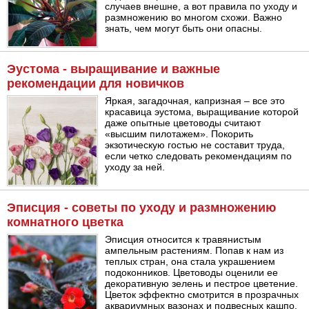
случаев внешне, а вот правила по уходу и
размножению во многом схожи. Важно
знать, чем могут быть они опасны.
Эустома - выращивание и важные
рекомендации для новичков
Яркая, загадочная, капризная – все это
красавица эустома, выращивание которой
даже опытные цветоводы считают
«высшим пилотажем». Покорить
экзотическую гостью не составит труда,
если четко следовать рекомендациям по
уходу за ней.
Эписция - советы по уходу и размножению
комнатного цветка
Эписция относится к травянистым
ампельным растениям. Попав к нам из
теплых стран, она стала украшением
подоконников. Цветоводы оценили ее
декоративную зелень и пестрое цветение.
Цветок эффектно смотрится в прозрачных
аквариумных вазонах и подвесных кашпо.