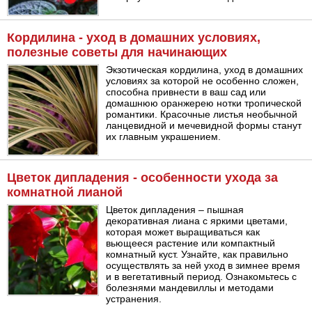
Кордилина - уход в домашних условиях,
полезные советы для начинающих
Экзотическая кордилина, уход в домашних
условиях за которой не особенно сложен,
способна привнести в ваш сад или
домашнюю оранжерею нотки тропической
романтики. Красочные листья необычной
ланцевидной и мечевидной формы станут
их главным украшением.
Цветок дипладения - особенности ухода за
комнатной лианой
Цветок дипладения – пышная
декоративная лиана с яркими цветами,
которая может выращиваться как
вьющееся растение или компактный
комнатный куст. Узнайте, как правильно
осуществлять за ней уход в зимнее время
и в вегетативный период. Ознакомьтесь с
болезнями мандевиллы и методами
устранения.