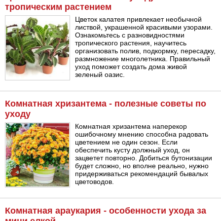
тропическим растением
Цветок калатея привлекает необычной
листвой, украшенной красивыми узорами.
Ознакомьтесь с разновидностями
тропического растения, научитесь
организовать полив, подкормку, пересадку,
размножение многолетника. Правильный
уход поможет создать дома живой
зеленый оазис.
Комнатная хризантема - полезные советы по
уходу
Комнатная хризантема наперекор
ошибочному мнению способна радовать
цветением не один сезон. Если
обеспечить кусту должный уход, он
зацветет повторно. Добиться бутонизации
будет сложно, но вполне реально, нужно
придерживаться рекомендаций бывалых
цветоводов.
Комнатная араукария - особенности ухода за