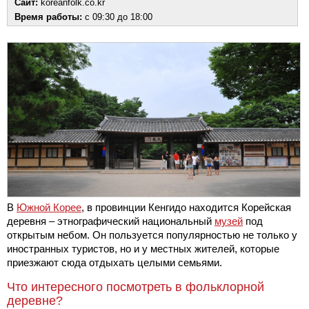
Сайт:
koreanfolk.co.kr
Время работы:
с 09:30 до 18:00
В
Южной Корее
, в провинции Кенгидо находится Корейская
деревня – этнографический национальный
музей
под
открытым небом. Он пользуется популярностью не только у
иностранных туристов, но и у местных жителей, которые
приезжают сюда отдыхать целыми семьями.
Что интересного посмотреть в фольклорной
деревне?