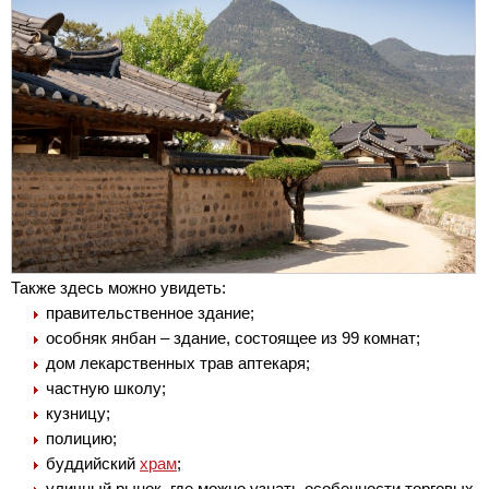
Также здесь можно увидеть:
правительственное здание;
особняк янбан – здание, состоящее из 99 комнат;
дом лекарственных трав аптекаря;
частную школу;
кузницу;
полицию;
буддийский
храм
;
уличный рынок, где можно узнать особенности торговых